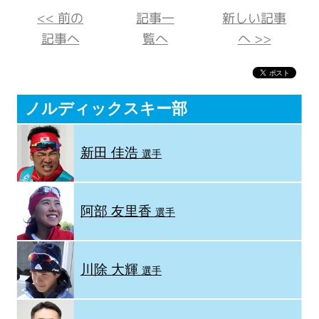
<< 前の
記事一
新しい記事
記事へ
覧へ
へ >>
ノルディックスキー部
新田 佳浩
選手
阿部 友里香
選手
川除 大輝
選手