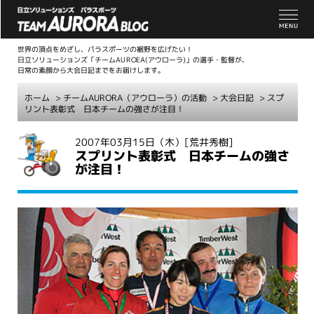
世界の頂点をめざし、パラスポーツの裾野を広げたい！
日立ソリューションズ「チームAUROEA(アウローラ)」の選手・監督が、
日常の素顔から大会日記までをお届けします。
ホーム
>
チームAURORA（アウローラ）の活動
>
大会日記
> スプ
リント表彰式 日本チームの強さが注目！
こ
2007年03月15日（木）
[荒井秀樹]
スプリント表彰式 日本チームの強さ
こ
が注目！
か
ら
本
文