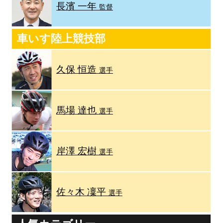
長濱 一年
監督
車いす陸上競技部
久保 恒造
選手
馬場 達也
選手
岸澤 宏樹
選手
佐々木 凜平
選手