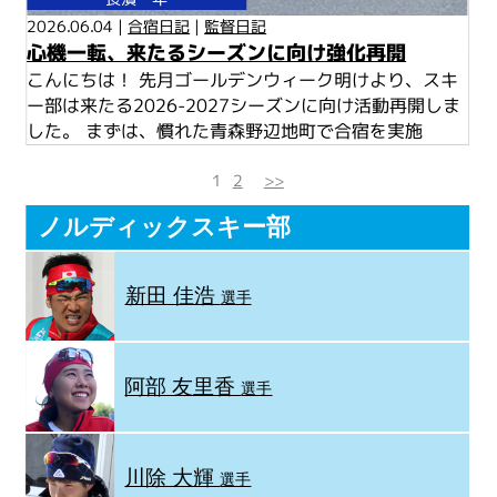
2026.06.04 |
合宿日記
|
監督日記
心機一転、来たるシーズンに向け強化再開
こんにちは！ 先月ゴールデンウィーク明けより、スキ
ー部は来たる2026-2027シーズンに向け活動再開しま
した。 まずは、慣れた青森野辺地町で合宿を実施
1
2
>>
ノルディックスキー部
新田 佳浩
選手
阿部 友里香
選手
川除 大輝
選手