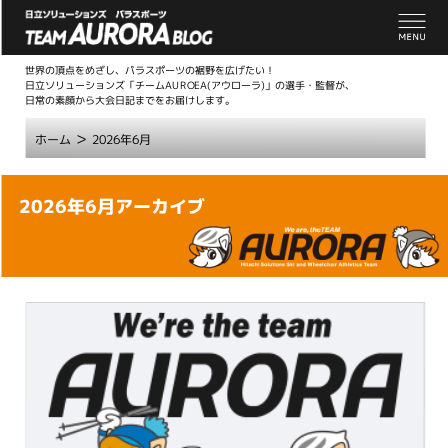
世界の頂点をめざし、パラスポーツの裾野を広げたい！
日立ソリューションズ「チームAUROEA(アウローラ)」の選手・監督が、
日常の素顔から大会日記までをお届けします。
>
ホーム
2026年6月
こ
2026年6月アーカイブ
こ
か
ら
本
文