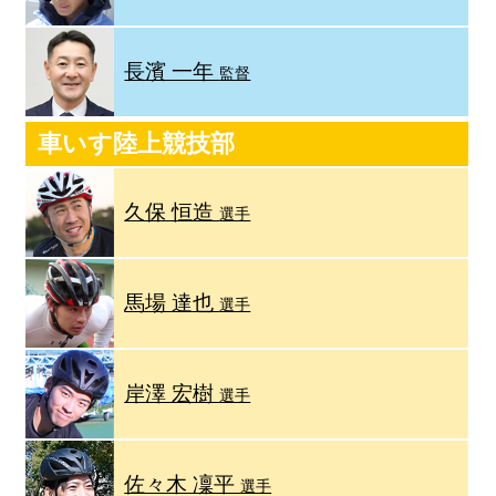
長濱 一年
監督
車いす陸上競技部
久保 恒造
選手
馬場 達也
選手
岸澤 宏樹
選手
佐々木 凜平
選手