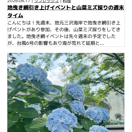
2026.06.17 |
リフレッシュ
|
料理
地曳き網引き上げイベントと山菜ミズ採りの週末
タイム
こんにちは！先週末、地元三沢海岸で地曳き網引き上
げベントがあり参加、その後、山菜ミズ採りをしてき
ました。地曳き網イベントは先々週末の予定でした
が、台風6号の影響もあり海が荒れて延期と...