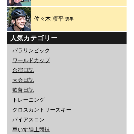
佐々木 凜平
選手
人気カテゴリー
パラリンピック
ワールドカップ
合宿日記
大会日記
監督日記
トレーニング
クロスカントリースキー
バイアスロン
車いす陸上競技