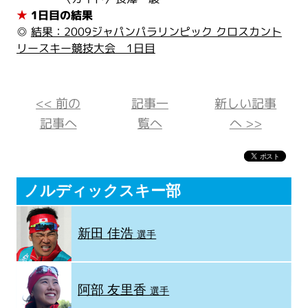
★
1日目の結果
◎
結果：2009ジャパンパラリンピック クロスカント
リースキー競技大会 1日目
<< 前の
記事一
新しい記事
記事へ
覧へ
へ >>
ノルディックスキー部
新田 佳浩
選手
阿部 友里香
選手