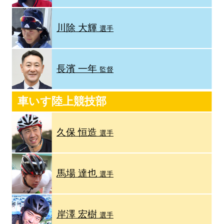
川除 大輝
選手
長濱 一年
監督
車いす陸上競技部
久保 恒造
選手
馬場 達也
選手
岸澤 宏樹
選手