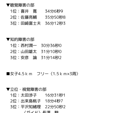
▼聴覚障害の部
1位：喜井 寛 34分6秒9
2位：佐藤亮輔 35分50秒8
3位：田崎富士夫 36分12秒3
▼知的障害の部
1位：西村潤一 30分36秒0
2位：山田雄太 31分10秒0
3位：安彦 論 31分14秒2
■女子4.5ｋｍ フリー〈1.5ｋｍ×3周〉
▼立位・視覚障害の部
1位：太田渉子 16分31秒1
2位：出来島桃子 18分4秒7
3位：平沢知緒理 22分50秒2
〈ガイド〉長澤 駿