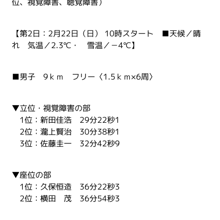
位、視覚障害、聴覚障害）
【第2日：2月22日（日） 10時スタート ■天候／晴
れ 気温／2.3℃・ 雪温／－4℃】
■男子 9ｋｍ フリー〈1.5ｋｍ×6周〉
▼立位・視覚障害の部
1位：新田佳浩 29分22秒1
2位：瀧上賢治 30分38秒1
3位：佐藤圭一 32分42秒9
▼座位の部
1位：久保恒造 36分22秒3
2位：横田 茂 36分54秒3