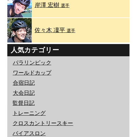
岸澤 宏樹
選手
佐々木 凜平
選手
人気カテゴリー
パラリンピック
ワールドカップ
合宿日記
大会日記
監督日記
トレーニング
クロスカントリースキー
バイアスロン