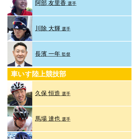
阿部 友里香
選手
川除 大輝
選手
長濱 一年
監督
車いす陸上競技部
久保 恒造
選手
馬場 達也
選手