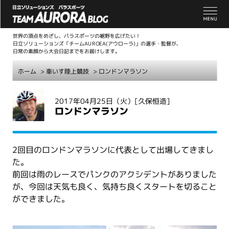
世界の頂点をめざし、パラスポーツの裾野を広げたい！
日立ソリューションズ「チームAUROEA(アウローラ)」の選手・監督が、
日常の素顔から大会日記までをお届けします。
ホーム
>
車いす陸上競技
> ロンドンマラソン
こ
2017年04月25日（火）
[久保恒造]
こ
ロンドンマラソン
か
ら
本
2回目のロンドンマラソンに代表として出場してきまし
文
た。
前回は雨のレースでパンクのアクシデントがありました
が、今回は天気も良く、気持ち良くスタートを切ること
ができました。