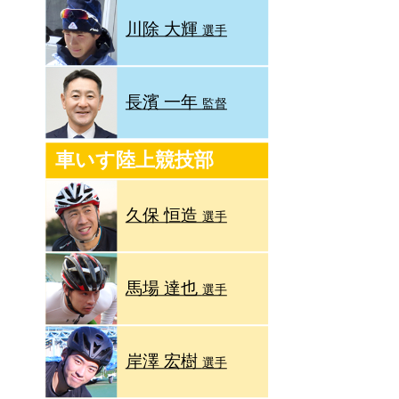
川除 大輝
選手
長濱 一年
監督
車いす陸上競技部
久保 恒造
選手
馬場 達也
選手
岸澤 宏樹
選手