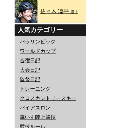
佐々木 凜平
選手
人気カテゴリー
パラリンピック
ワールドカップ
合宿日記
大会日記
監督日記
トレーニング
クロスカントリースキー
バイアスロン
車いす陸上競技
競技ルール