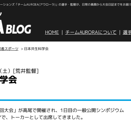
ションズ「チームAUROEA(アウローラ)」の選手・監督が、日常の素顔から大会日記までをお届
HOME
チームAURORAについて
選
害者スポーツ
> 日本共生科学会
日（土）
[荒井監督]
学会
回大会」が高尾で開催され、1日目の一般公開シンポジウム
マで、トーカーとして出席してきました。