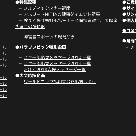
●特集記事
●ご意
ノルディックスキー講座
●サイ
アスリートNITTAの健康ダイエット講座
●リン
教えて桜井智野風先生！－久保恒造選手、馬場達
●個人
也選手の進化形
●コメ
障害者スポーツの現場から
●月間
ール
●パラリンピック特別企画
ア
ール
スキー部応援メッセージ2010 一覧
ール
スキー部応援メッセージ2014 一覧
ール
2017-2018応援メッセージ一覧
●大会応援企画
ール
ワールドカップ旭川大会を応援しよう
ール
ール
ール