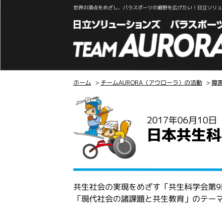
世界の頂点をめざし、パラスポーツの裾野を広げたい！日立ソリュー
ホーム
>
チームAURORA（アウローラ）の活動
>
障
こ
こ
2017年06月10
か
日本共生科
ら
本
文
共生社会の実現をめざす「共生科学会第9
「現代社会の諸課題と共生教育」のテー