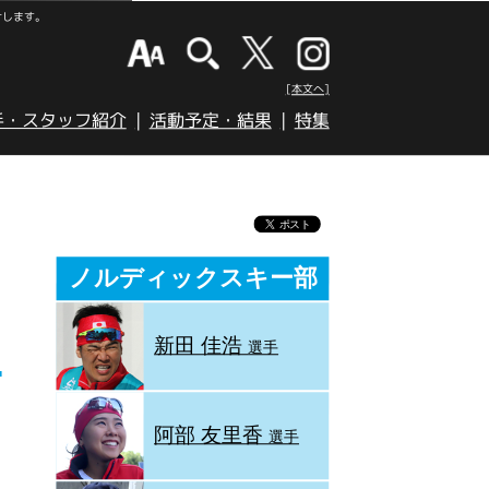
けします。
[本文へ]
手・スタッフ紹介
活動予定・結果
特集
ノルディックスキー部
新田 佳浩
選手
阿部 友里香
選手