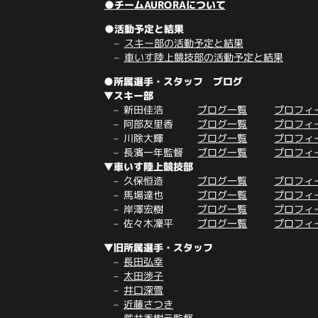
●チームAURORAについて
●活動予定と結果
スキー部の活動予定と結果
車いす陸上競技部の活動予定と結果
●所属選手・スタッフ ブログ
▼スキー部
新田佳浩
ブログ一覧
プロフィ
阿部友里香
ブログ一覧
プロフィ
川除大輝
ブログ一覧
プロフィ
長濱一年監督
ブログ一覧
プロフィ
▼車いす陸上競技部
久保恒造
ブログ一覧
プロフィ
馬場達也
ブログ一覧
プロフィ
岸澤宏樹
ブログ一覧
プロフィ
佐々木凜平
ブログ一覧
プロフィ
▼旧所属選手・スタッフ
長田弘幸
太田渉子
井口深雪
近藤さつき