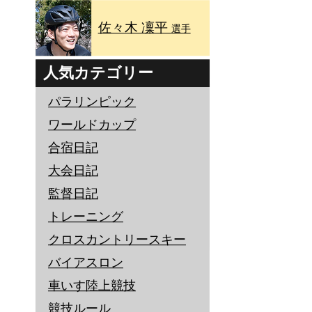
佐々木 凜平
選手
人気カテゴリー
パラリンピック
ワールドカップ
合宿日記
大会日記
監督日記
トレーニング
クロスカントリースキー
バイアスロン
車いす陸上競技
競技ルール