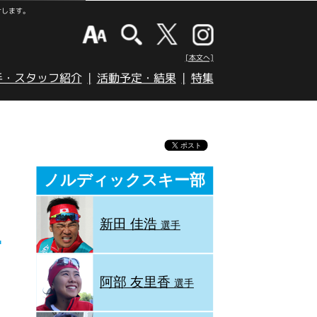
けします。
[本文へ]
手・スタッフ紹介
活動予定・結果
特集
ノルディックスキー部
新田 佳浩
選手
阿部 友里香
選手