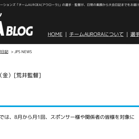
ションズ「チームAUROEA(アウローラ)」の選手・監督が、日常の素顔から大会日記までをお届
HOME
チームAURORAについて
選
督日記
> JPS NEWS
日（金）
[荒井監督]
会では、8月から月1回、スポンサー様や関係者の皆様を対象に