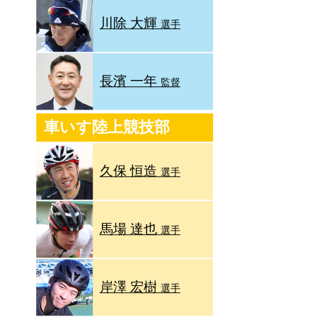
川除 大輝
選手
長濱 一年
監督
車いす陸上競技部
久保 恒造
選手
馬場 達也
選手
岸澤 宏樹
選手