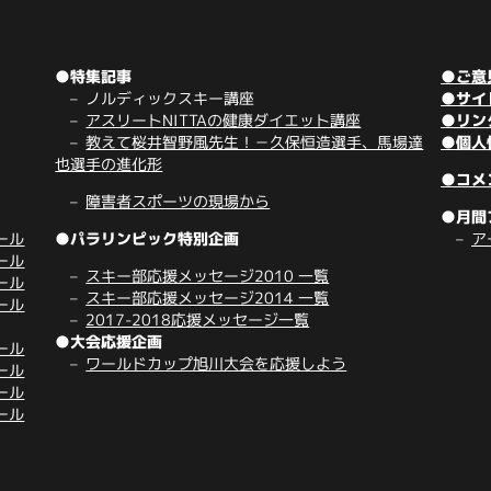
●特集記事
●ご意
ノルディックスキー講座
●サイ
アスリートNITTAの健康ダイエット講座
●リン
教えて桜井智野風先生！－久保恒造選手、馬場達
●個人
也選手の進化形
●コメ
障害者スポーツの現場から
●月間
ール
●パラリンピック特別企画
ア
ール
スキー部応援メッセージ2010 一覧
ール
スキー部応援メッセージ2014 一覧
ール
2017-2018応援メッセージ一覧
●大会応援企画
ール
ワールドカップ旭川大会を応援しよう
ール
ール
ール