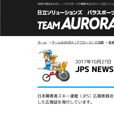
世界の頂点をめざし、パラスポーツの裾野を広げたい！日立ソリュー
ホーム
>
チームAURORA（アウローラ）の活動
>
監
こ
こ
2017年10月27
か
JPS NEWS
ら
本
文
日本障害者スキー連盟（JPS）広報委員
した広報誌を発行しています。