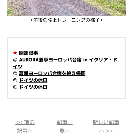
（午後の陸上トレーニングの様子）
★
関連記事
◎
AURORA夏季ヨーロッパ合宿 in イタリア・ド
イツ
◎
夏季ヨーロッパ合宿を終え帰国
◎
ドイツの休日
◎
ドイツの休日
<< 前の
記事一
新しい記事
記事へ
覧へ
へ >>