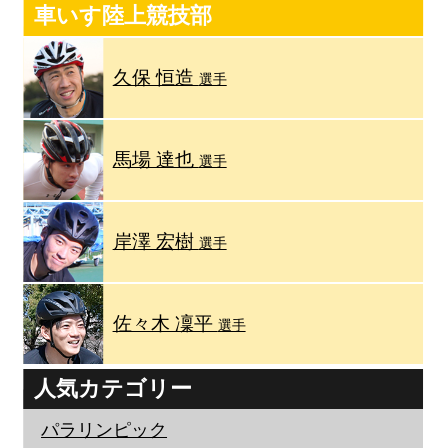
車いす陸上競技部
久保 恒造
選手
馬場 達也
選手
岸澤 宏樹
選手
佐々木 凜平
選手
人気カテゴリー
パラリンピック