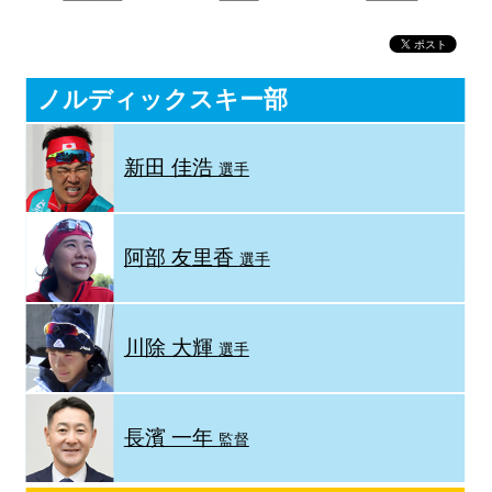
ノルディックスキー部
新田 佳浩
選手
阿部 友里香
選手
川除 大輝
選手
長濱 一年
監督