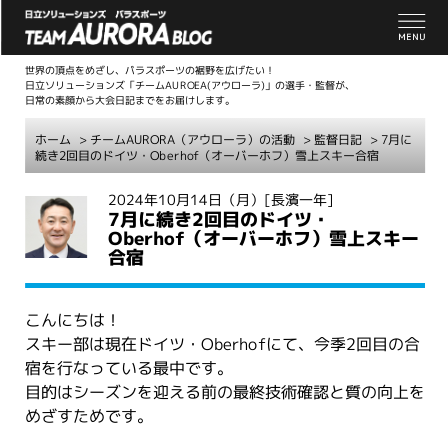
世界の頂点をめざし、パラスポーツの裾野を広げたい！
日立ソリューションズ「チームAUROEA(アウローラ)」の選手・監督が、
日常の素顔から大会日記までをお届けします。
ホーム
>
チームAURORA（アウローラ）の活動
>
監督日記
> 7月に
続き2回目のドイツ・Oberhof（オーバーホフ）雪上スキー合宿
こ
2024年10月14日（月）
[長濱一年]
7月に続き2回目のドイツ・
こ
Oberhof（オーバーホフ）雪上スキー
か
合宿
ら
本
文
こんにちは！
スキー部は現在ドイツ・Oberhofにて、今季2回目の合
宿を行なっている最中です。
目的はシーズンを迎える前の最終技術確認と質の向上を
めざすためです。