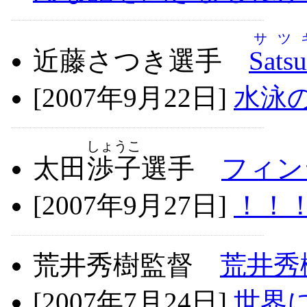
サツ
近藤さつき選手
Satsu
[2007年9月22日]
水泳の
しょうこ
太田
渉子
選手
フィン
[2007年9月27日]
！！
荒井秀樹監督
荒井秀
[2007年7月24日]
世界