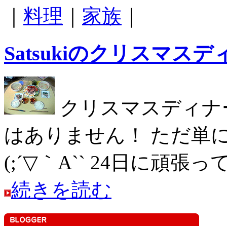
｜
料理
｜
家族
｜
Satsukiのクリスマ
クリスマスディナ
はありません！ ただ単
(;´▽｀A`` 24日
続きを読む