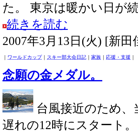
た。 東京は暖かい日が続い
続きを読む
2007年3月13日(火) [新田
｜
ワールドカップ
｜
スキー部大会日記
｜
家族
｜
応援・支援
｜
念願の金メダル。
台風接近のため、
遅れの12時にスタート