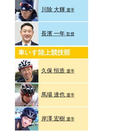
川除 大輝
選手
長濱 一年
監督
車いす陸上競技部
久保 恒造
選手
馬場 達也
選手
岸澤 宏樹
選手