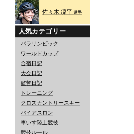
佐々木 凜平
選手
人気カテゴリー
パラリンピック
ワールドカップ
合宿日記
大会日記
監督日記
トレーニング
クロスカントリースキー
バイアスロン
車いす陸上競技
競技ルール