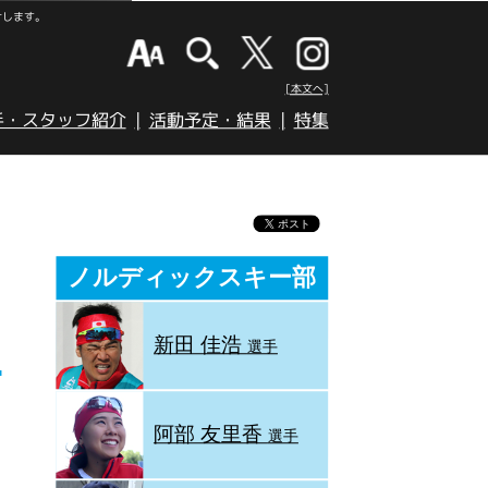
けします。
[本文へ]
手・スタッフ紹介
活動予定・結果
特集
ノルディックスキー部
新田 佳浩
選手
阿部 友里香
選手