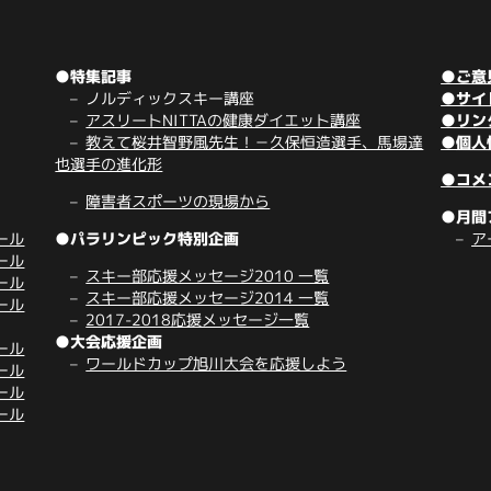
●特集記事
●ご意
ノルディックスキー講座
●サイ
アスリートNITTAの健康ダイエット講座
●リン
教えて桜井智野風先生！－久保恒造選手、馬場達
●個人
也選手の進化形
●コメ
障害者スポーツの現場から
●月間
ール
●パラリンピック特別企画
ア
ール
スキー部応援メッセージ2010 一覧
ール
スキー部応援メッセージ2014 一覧
ール
2017-2018応援メッセージ一覧
●大会応援企画
ール
ワールドカップ旭川大会を応援しよう
ール
ール
ール