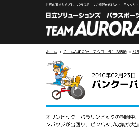
世界の頂点をめざし、パラスポーツの裾野を広げたい！日立ソリュー
ホーム
>
チームAURORA（アウローラ）の活動
>
パ
こ
こ
2010年02月23
か
バンクーバ
ら
本
文
オリンピック・パラリンピックの期間中
ンバッジが出回り、ピンバッジ収集が大