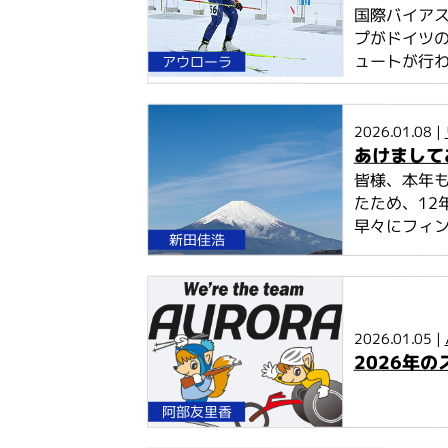
国際バイアス
プがドイツ
ュートが行
アウローラ
2026.01.08 |
あけまして
皆様、本年も
たため、12
早々にフィン
新田佳浩
2026.01.05 |
2026年
阿部友里香