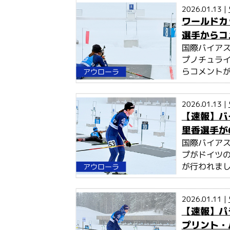
こ
2026.01.13 |
こ
ワールドカ
か
選手からコ
ら
国際バイアス
本
プノチュライ
文
らコメント
アウローラ
2026.01.13 |
【速報】バ
里香選手が
国際バイアス
プがドイツの
が行われま
アウローラ
2026.01.11 |
【速報】パ
プリント・