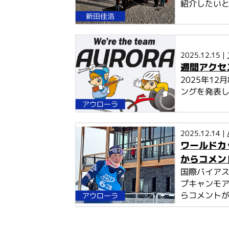
紹介したいと思
新田佳浩
2025.12.15 |
週間アクセス
2025年1
ングを発表
アウローラ
2025.12.14 |
ワールドカ
からコメン
国際バイアス
プキャンモア
らコメント
アウローラ