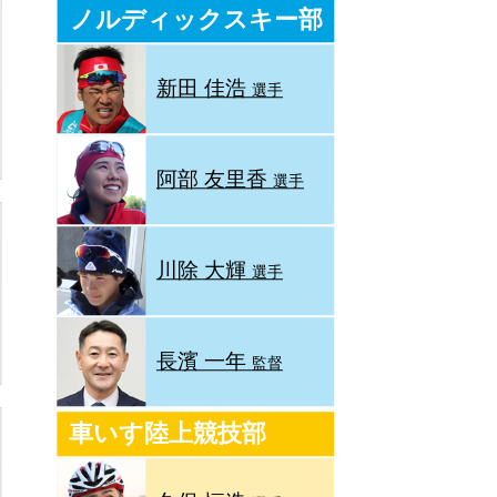
ノルディックスキー部
新田 佳浩
選手
阿部 友里香
選手
川除 大輝
選手
長濱 一年
監督
車いす陸上競技部