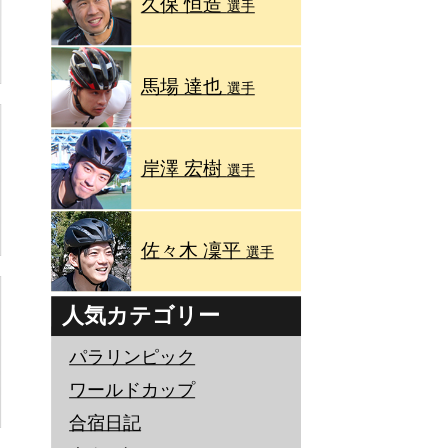
久保 恒造
選手
馬場 達也
選手
岸澤 宏樹
選手
佐々木 凜平
選手
人気カテゴリー
パラリンピック
ワールドカップ
合宿日記