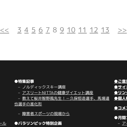
<<
3
4
5
6
7
8
9
10
11
12
13
>>
●特集記事
●ご意
ノルディックスキー講座
●サイ
アスリートNITTAの健康ダイエット講座
●リン
教えて桜井智野風先生！－久保恒造選手、馬場達
●個人
也選手の進化形
●コメ
障害者スポーツの現場から
●月間
ール
●パラリンピック特別企画
ア