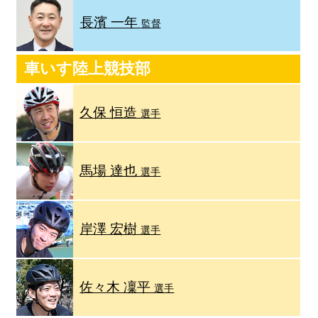
長濱 一年
監督
車いす陸上競技部
久保 恒造
選手
馬場 達也
選手
岸澤 宏樹
選手
佐々木 凜平
選手