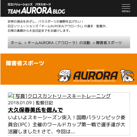
世界の頂点をめざし、パラスポーツの裾野を広げたい！
日立ソリューションズ「チームAUROEA(アウローラ)」の選手・監督が、
日常の素顔から大会日記までをお届けします。
ホーム
>
チームAURORA（アウローラ）の活動
>
障害者スポーツ
こ
障害者スポーツ
こ
か
ら
本
文
2018.01.09
|
監督日記
大久保春美氏を偲んで
いよいよスキーシーズン突入！国際パラリンピック委
員会(IPC）主催のワールドカップ第一戦で選手達が大
活躍しました!! さて、今回は...