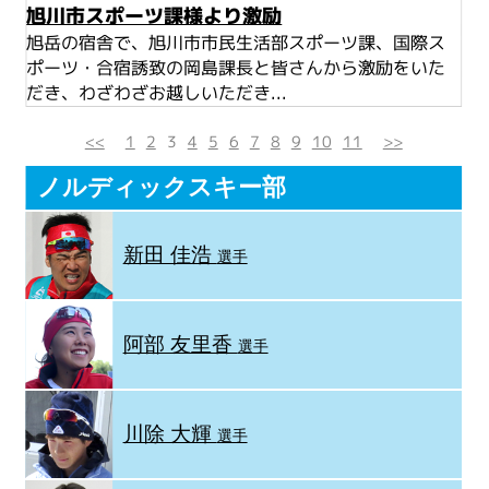
旭川市スポーツ課様より激励
旭岳の宿舎で、旭川市市民生活部スポーツ課、国際ス
ポーツ・合宿誘致の岡島課長と皆さんから激励をいた
だき、わざわざお越しいただき...
<<
1
2
3
4
5
6
7
8
9
10
11
>>
ノルディックスキー部
新田 佳浩
選手
阿部 友里香
選手
川除 大輝
選手