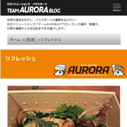
世界の頂点をめざし、パラスポーツの裾野を広げたい！
日立ソリューションズ「チームAUROEA(アウローラ)」の選手・監督が、
日常の素顔から大会日記までをお届けします。
ホーム
> [生活]
>
リフレッシュ
こ
リフレッシュ
こ
か
ら
本
文