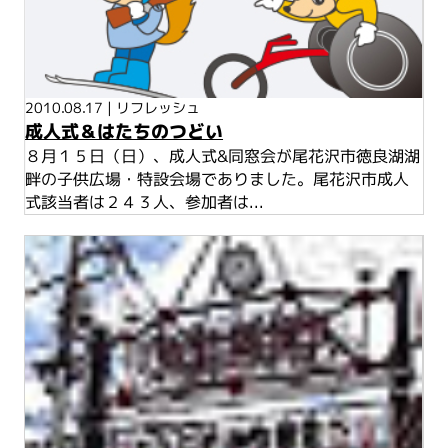
2010.08.17
|
リフレッシュ
成人式＆はたちのつどい
８月１５日（日）、成人式&同窓会が尾花沢市徳良湖湖
畔の子供広場・特設会場でありました。尾花沢市成人
式該当者は２４３人、参加者は...