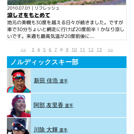
2010.07.01
|
リフレッシュ
涼しさをもとめて
地元の美幌も30度を越える日々が続きました。ですが
車で30分ちょいと網走に行けば20度前半！かなり涼し
いです。来週も最高気温が20度前後に...
<<
3
4
5
6
7
8
9
10
11
12
13
>>
ノルディックスキー部
新田 佳浩
選手
阿部 友里香
選手
川除 大輝
選手