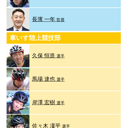
長濱 一年
監督
車いす陸上競技部
久保 恒造
選手
馬場 達也
選手
岸澤 宏樹
選手
佐々木 凜平
選手