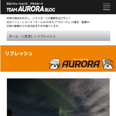
世界の頂点をめざし、パラスポーツの裾野を広げたい！
日立ソリューションズ「チームAUROEA(アウローラ)」の選手・監督が、
日常の素顔から大会日記までをお届けします。
ホーム
> [生活]
>
リフレッシュ
こ
リフレッシュ
こ
か
ら
本
文