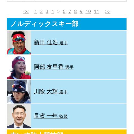
<<
1
2
3
4
5
6
7
8
9
10
11
>>
ノルディックスキー部
新田 佳浩
選手
阿部 友里香
選手
川除 大輝
選手
長濱 一年
監督