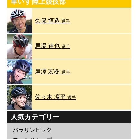
車いす陸上競技部
久保 恒造
選手
馬場 達也
選手
岸澤 宏樹
選手
佐々木 凜平
選手
人気カテゴリー
パラリンピック