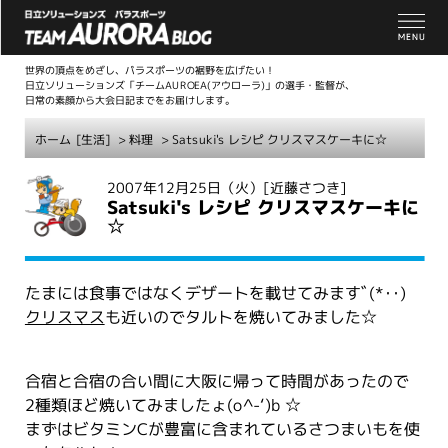
世界の頂点をめざし、パラスポーツの裾野を広げたい！
日立ソリューションズ「チームAUROEA(アウローラ)」の選手・監督が、
日常の素顔から大会日記までをお届けします。
ホーム
[生活]
>
料理
> Satsuki's レシピ クリスマスケーキに☆
こ
2007年12月25日（火）
[近藤さつき]
Satsuki's レシピ クリスマスケーキに
こ
☆
か
ら
本
たまには食事ではなくデザートを載せてみますﾞ(*･･)
文
クリスマス
も近いのでタルトを焼いてみました☆
合宿と合宿の合い間に大阪に帰って時間があったので
2種類ほど焼いてみましたょ(o^-‘)b ☆
まずはビタミンCが豊富に含まれているさつまいもを使