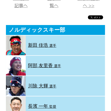
記事へ
覧へ
へ >>
ノルディックスキー部
新田 佳浩
選手
阿部 友里香
選手
川除 大輝
選手
長濱 一年
監督