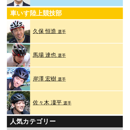
車いす陸上競技部
久保 恒造
選手
馬場 達也
選手
岸澤 宏樹
選手
佐々木 凜平
選手
人気カテゴリー