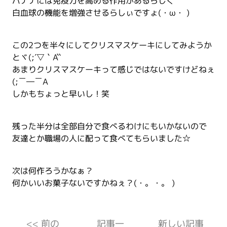
バナナには免疫力を高める作用があるらしく
白血球の機能を増強させるらしぃですょ(・ω・ )
この2つを半々にしてクリスマスケーキにしてみようか
とヾ(;´▽｀A``
あまりクリスマスケーキって感じではないですけどねぇ
(;￣―￣A
しかもちょっと早いし！笑
残った半分は全部自分で食べるわけにもいかないので
友達とか職場の人に配って食べてもらいました☆
次は何作ろうかなぁ？
何かいいお菓子ないですかねぇ？(・。・。 )
<< 前の
記事一
新しい記事