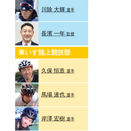
川除 大輝
選手
長濱 一年
監督
車いす陸上競技部
久保 恒造
選手
馬場 達也
選手
岸澤 宏樹
選手