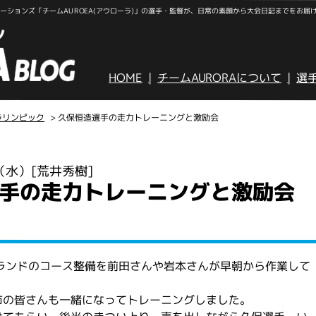
ションズ「チームAUROEA(アウローラ)」の選手・監督が、日常の素顔から大会日記までをお届
HOME
チームAURORAについて
選
ラリンピック
> 久保恒造選手の走力トレーニングと激励会
日（水）
[荒井秀樹]
手の走力トレーニングと激励会
ランドのコース整備を前田さんや岩本さんが早朝から作業して
市の皆さんも一緒になってトレーニングしました。