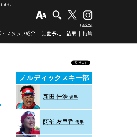
けします。
[本文へ]
手・スタッフ紹介
活動予定・結果
特集
ノルディックスキー部
新田 佳浩
選手
阿部 友里香
選手