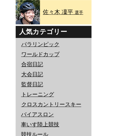
佐々木 凜平
選手
人気カテゴリー
パラリンピック
ワールドカップ
合宿日記
大会日記
監督日記
トレーニング
クロスカントリースキー
バイアスロン
車いす陸上競技
競技ルール