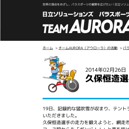
世界の頂点をめざし、パラスポーツの裾野を広げたい！日立ソリュー
ホーム
>
チームAURORA（アウローラ）の活動
>
パ
こ
こ
2014年02月26
か
久保恒造選
ら
本
文
19日、記録的な猛吹雪が収まり、テント
いただきました。
久保恒造選手の走力を鍛えようと、網走