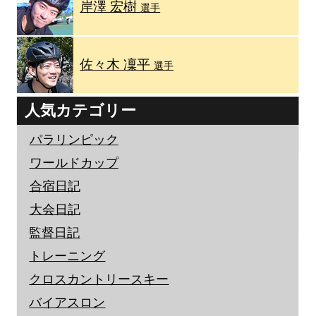
岸澤 宏樹
選手
佐々木 凜平
選手
人気カテゴリー
パラリンピック
ワールドカップ
合宿日記
大会日記
監督日記
トレーニング
クロスカントリースキー
バイアスロン