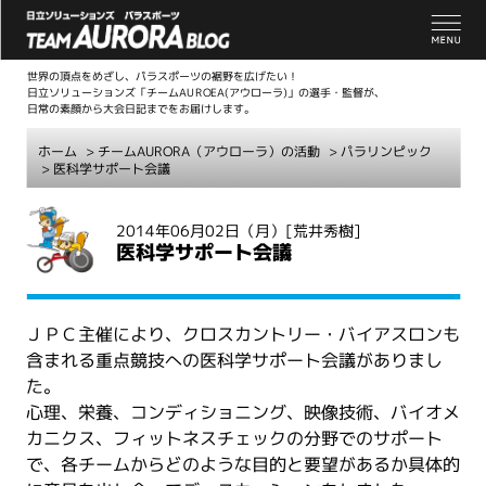
世界の頂点をめざし、パラスポーツの裾野を広げたい！
日立ソリューションズ「チームAUROEA(アウローラ)」の選手・監督が、
日常の素顔から大会日記までをお届けします。
ホーム
>
チームAURORA（アウローラ）の活動
>
パラリンピック
> 医科学サポート会議
こ
2014年06月02日（月）
[荒井秀樹]
こ
医科学サポート会議
か
ら
本
ＪＰＣ主催により、クロスカントリー・バイアスロンも
文
含まれる重点競技への医科学サポート会議がありまし
た。
心理、栄養、コンディショニング、映像技術、バイオメ
カニクス、フィットネスチェックの分野でのサポート
で、各チームからどのような目的と要望があるか具体的