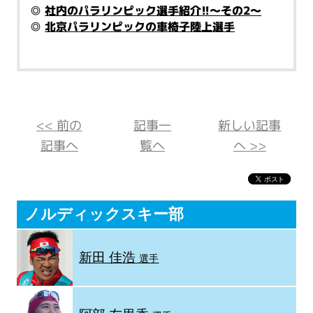
◎
社内のパラリンピック選手紹介!!～その2～
◎
北京パラリンピックの車椅子陸上選手
<< 前の
記事一
新しい記事
記事へ
覧へ
へ >>
ノルディックスキー部
新田 佳浩
選手