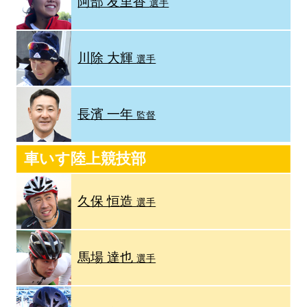
阿部 友里香
選手
川除 大輝
選手
長濱 一年
監督
車いす陸上競技部
久保 恒造
選手
馬場 達也
選手