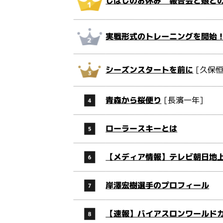
しばしのお休み 報告会と娘と
実戦形式のトレーニングを開始
シーズンスタートを前に
[久保恒
青森から桜便り
[長濱一年]
ローラースキーとは
【メディア情報】テレビ朝日地
岸澤宏樹選手のプロフィール
【速報】バイアスロンワールドカ