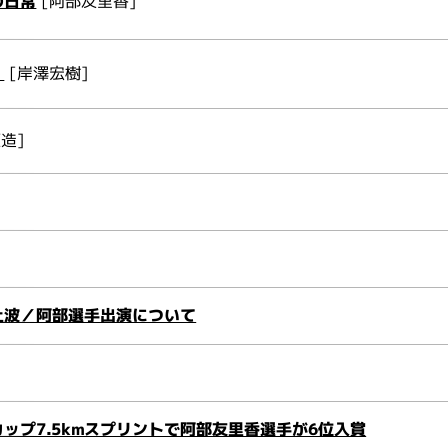
の日常
[阿部友里香]
！
[岸澤宏樹]
造]
上波／阿部選手出演について
ップ7.5kmスプリントで阿部友里香選手が6位入賞