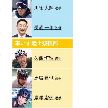
川除 大輝
選手
長濱 一年
監督
車いす陸上競技部
久保 恒造
選手
馬場 達也
選手
岸澤 宏樹
選手