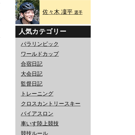
佐々木 凜平
選手
人気カテゴリー
パラリンピック
ワールドカップ
合宿日記
大会日記
監督日記
トレーニング
クロスカントリースキー
バイアスロン
車いす陸上競技
競技ルール