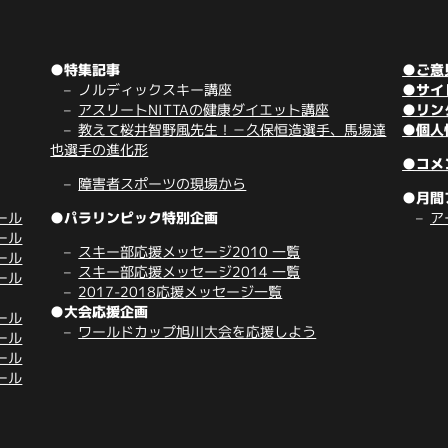
●特集記事
●ご意
ノルディックスキー講座
●サイ
アスリートNITTAの健康ダイエット講座
●リン
教えて桜井智野風先生！－久保恒造選手、馬場達
●個人
也選手の進化形
●コメ
障害者スポーツの現場から
●月間
ール
●パラリンピック特別企画
ア
ール
スキー部応援メッセージ2010 一覧
ール
スキー部応援メッセージ2014 一覧
ール
2017-2018応援メッセージ一覧
●大会応援企画
ール
ワールドカップ旭川大会を応援しよう
ール
ール
ール