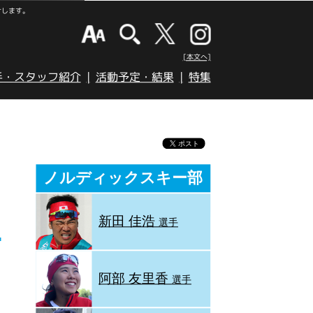
けします。
[本文へ]
手・スタッフ紹介
活動予定・結果
特集
ノルディックスキー部
新田 佳浩
選手
阿部 友里香
選手