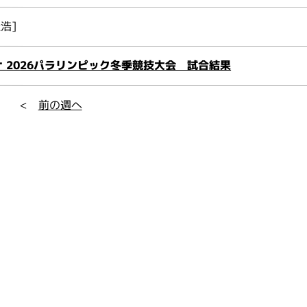
浩]
 2026パラリンピック冬季競技大会 試合結果
<
前の週へ