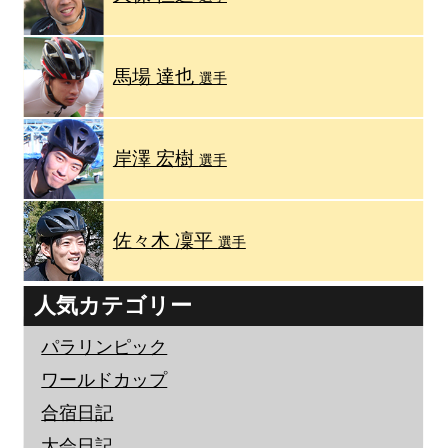
馬場 達也
選手
岸澤 宏樹
選手
佐々木 凜平
選手
人気カテゴリー
パラリンピック
ワールドカップ
合宿日記
大会日記