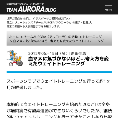
世界の頂点をめざし、パラスポーツの裾野を広げたい！
日立ソリューションズ「チームAUROEA(アウローラ)」の選手・監督が、
日常の素顔から大会日記までをお届けします。
ホーム
>
チームAURORA（アウローラ）の活動
>
トレーニング
> 血マメに気づかないほど...考え方を変えたウェイトトレーニング
こ
2012年06月15日（金）
[新田佳浩]
血マメに気づかないほど...考え方を変
こ
えたウェイトトレーニング
か
ら
本
スポーツクラブでウェイトトレーニングを行って約1ヶ
文
月が経過しました。
本格的にウェイトトレーニングを始めた2007年は全身
が筋肉痛で有酸素運動ができないくらいでしたが、継続
的にウェイトトレーニングを行ってきたこともあり比較