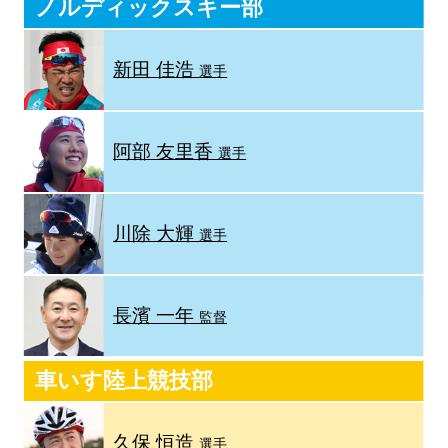
ノルディックスキー部
新田 佳浩
選手
阿部 友里香
選手
川除 大輝
選手
長濱 一年
監督
車いす陸上競技部
久保 恒造
選手