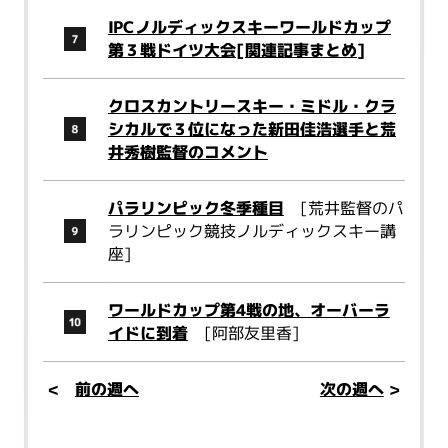
IPCノルディックスキーワールドカップ
第３戦ドイツ大会[関連記事まとめ]
クロスカントリースキー・ミドル・クラ
シカルで３位になった新田佳浩選手と荒
井秀樹監督のコメント
パラリンピック冬季種目
[荒井監督のパ
ラリンピック競技ノルディックスキー講
座]
ワールドカップ第4戦の地、オーバーラ
イドに到着
[阿部友里香]
<
前の週へ
次の週へ
>