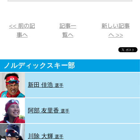
<< 前の記
記事一
新しい記事
事へ
覧へ
へ >>
ノルディックスキー部
新田 佳浩
選手
阿部 友里香
選手
川除 大輝
選手