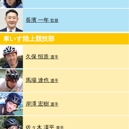
長濱 一年
監督
車いす陸上競技部
久保 恒造
選手
馬場 達也
選手
岸澤 宏樹
選手
佐々木 凜平
選手