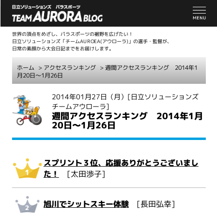
世界の頂点をめざし、パラスポーツの裾野を広げたい！
日立ソリューションズ「チームAUROEA(アウローラ)」の選手・監督が、
日常の素顔から大会日記までをお届けします。
ホーム
>
アクセスランキング
> 週間アクセスランキング 2014年1
月20日～1月26日
こ
2014年01月27日（月）
[日立ソリューションズ
チームアウローラ]
こ
週間アクセスランキング 2014年1月
か
20日～1月26日
ら
本
文
スプリント３位、応援ありがとうございまし
た！
[太田渉子]
旭川でシットスキー体験
[長田弘幸]