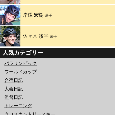
岸澤 宏樹
選手
佐々木 凜平
選手
人気カテゴリー
パラリンピック
ワールドカップ
合宿日記
大会日記
監督日記
トレーニング
クロスカントリースキー