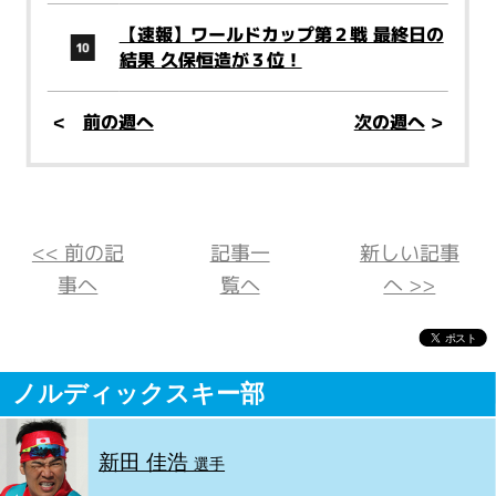
【速報】ワールドカップ第２戦 最終日の
結果 久保恒造が３位！
<
前の週へ
次の週へ
>
<< 前の記
記事一
新しい記事
事へ
覧へ
へ >>
ノルディックスキー部
新田 佳浩
選手