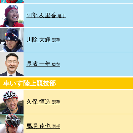
阿部 友里香
選手
川除 大輝
選手
長濱 一年
監督
車いす陸上競技部
久保 恒造
選手
馬場 達也
選手