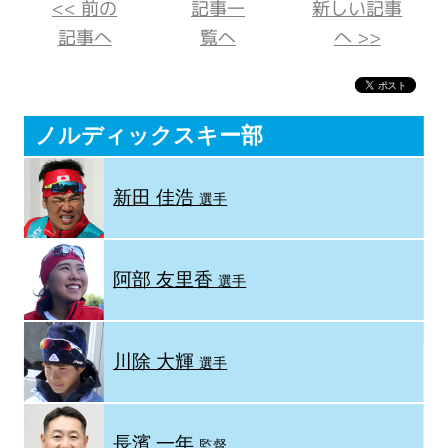
<< 前の
記事一
新しい記事
記事へ
覧へ
へ >>
ノルディックスキー部
新田 佳浩
選手
阿部 友里香
選手
川除 大輝
選手
長濱 一年
監督