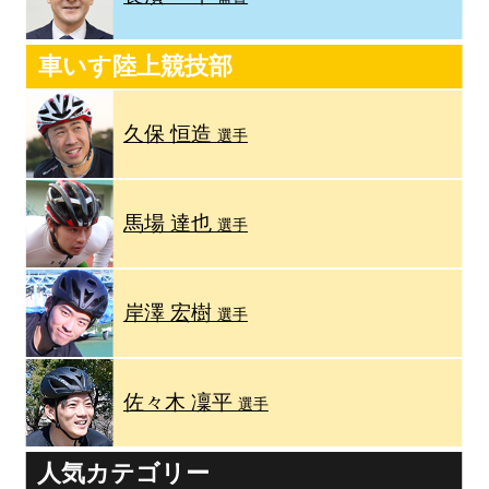
車いす陸上競技部
久保 恒造
選手
馬場 達也
選手
岸澤 宏樹
選手
佐々木 凜平
選手
人気カテゴリー