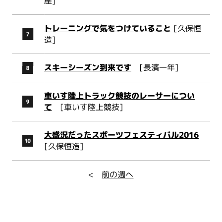
座]
トレーニングで気をつけていること
[久保恒
造]
スキーシーズン到来です
[長濱一年]
車いす陸上トラック競技のレーサーについ
て
[車いす陸上競技]
大盛況だったスポーツフェスティバル2016
[久保恒造]
<
前の週へ