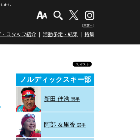
けします。
[本文へ]
手・スタッフ紹介
活動予定・結果
特集
ノルディックスキー部
新田 佳浩
選手
阿部 友里香
選手