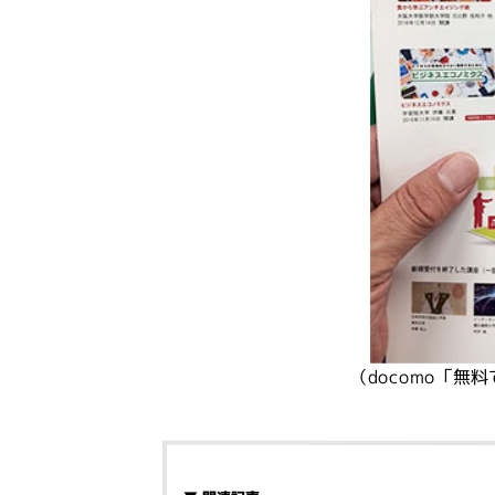
（docomo「無