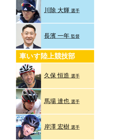
川除 大輝
選手
長濱 一年
監督
車いす陸上競技部
久保 恒造
選手
馬場 達也
選手
岸澤 宏樹
選手