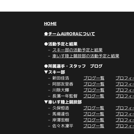
HOME
●チームAURORAについて
●活動予定と結果
スキー部の活動予定と結果
車いす陸上競技部の活動予定と結果
●所属選手・スタッフ ブログ
▼スキー部
新田佳浩
ブログ一覧
プロフィ
阿部友里香
ブログ一覧
プロフィ
川除大輝
ブログ一覧
プロフィ
長濱一年監督
ブログ一覧
プロフィ
▼車いす陸上競技部
久保恒造
ブログ一覧
プロフィ
馬場達也
ブログ一覧
プロフィ
岸澤宏樹
ブログ一覧
プロフィ
佐々木凜平
ブログ一覧
プロフィ