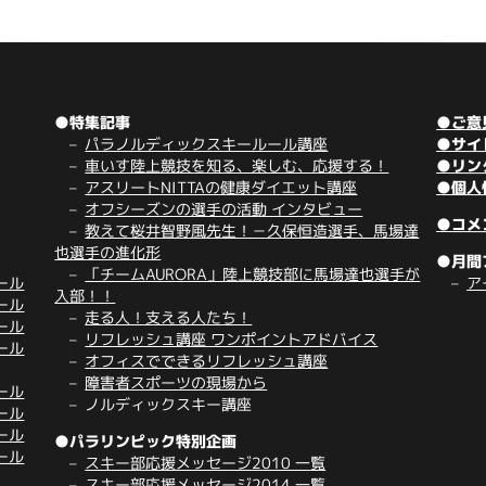
●特集記事
●ご意
パラノルディックスキールール講座
●サイ
車いす陸上競技を知る、楽しむ、応援する！
●リン
アスリートNITTAの健康ダイエット講座
●個人
オフシーズンの選手の活動 インタビュー
●コメ
教えて桜井智野風先生！－久保恒造選手、馬場達
也選手の進化形
●月間
「チームAURORA」陸上競技部に馬場達也選手が
ール
ア
入部！！
ール
走る人！支える人たち！
ール
リフレッシュ講座 ワンポイントアドバイス
ール
オフィスでできるリフレッシュ講座
障害者スポーツの現場から
ール
ノルディックスキー講座
ール
ール
●パラリンピック特別企画
ール
スキー部応援メッセージ2010 一覧
スキー部応援メッセージ2014 一覧