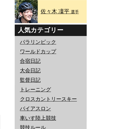
佐々木 凜平
選手
人気カテゴリー
パラリンピック
ワールドカップ
合宿日記
大会日記
監督日記
トレーニング
クロスカントリースキー
バイアスロン
車いす陸上競技
競技ルール