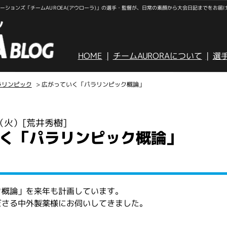
ションズ「チームAUROEA(アウローラ)」の選手・監督が、日常の素顔から大会日記までをお届
HOME
チームAURORAについて
選
ラリンピック
> 広がっていく「パラリンピック概論」
日（火）
[荒井秀樹]
く「パラリンピック概論」
ク概論」を来年も計画しています。
ださる中外製薬様にお伺いしてきました。