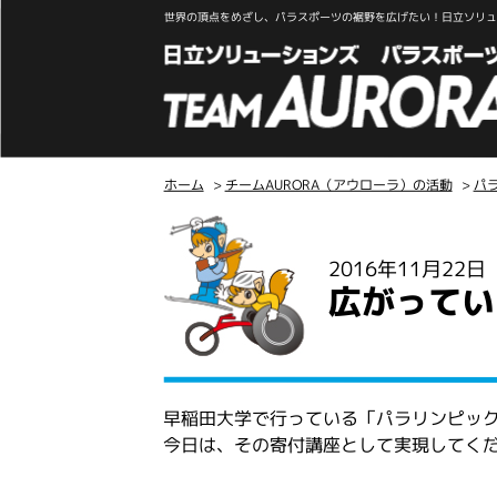
世界の頂点をめざし、パラスポーツの裾野を広げたい！日立ソリュー
ホーム
>
チームAURORA（アウローラ）の活動
>
パ
こ
こ
2016年11月22
か
広がってい
ら
本
文
早稲田大学で行っている「パラリンピッ
今日は、その寄付講座として実現してく