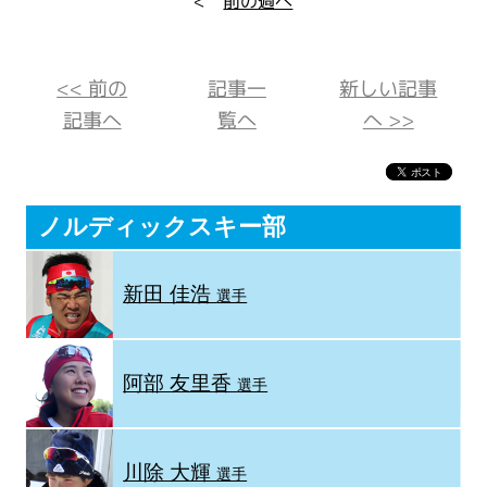
<
前の週へ
<< 前の
記事一
新しい記事
記事へ
覧へ
へ >>
ノルディックスキー部
新田 佳浩
選手
阿部 友里香
選手
川除 大輝
選手