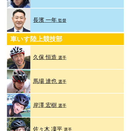
長濱 一年
監督
車いす陸上競技部
久保 恒造
選手
馬場 達也
選手
岸澤 宏樹
選手
佐々木 凜平
選手