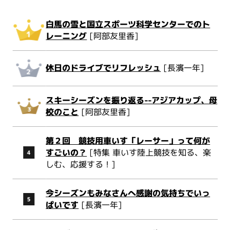
白馬の雪と国立スポーツ科学センターでのト
レーニング
[阿部友里香]
休日のドライブでリフレッシュ
[長濱一年]
スキーシーズンを振り返る--アジアカップ、母
校のこと
[阿部友里香]
第２回 競技用車いす「レーサー」って何が
すごいの？
[特集 車いす陸上競技を知る、楽
しむ、応援する！]
今シーズンもみなさんへ感謝の気持ちでいっ
ぱいです
[長濱一年]