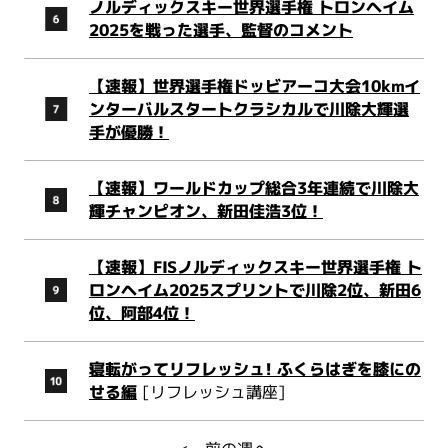
ノルディックスキー世界選手権 トロンヘイム
2025を戦った選手、監督のコメント
【速報】世界選手権ドッビアーコ大会10kmイ
ンターバルスタートクラシカルで川除大輝選
手が優勝！
【速報】ワールドカップ総合3年連続で川除大
輝チャンピオン、新田佳浩3位！
【速報】FISノルディックスキー世界選手権 ト
ロンヘイム2025スプリントで川除2位、新田6
位、阿部4位！
寝転がってリフレッシュ! ふくらはぎを膝にの
せる編
[リフレッシュ講座]