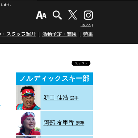
けします。
[本文へ]
手・スタッフ紹介
活動予定・結果
特集
ノルディックスキー部
新田 佳浩
選手
阿部 友里香
選手