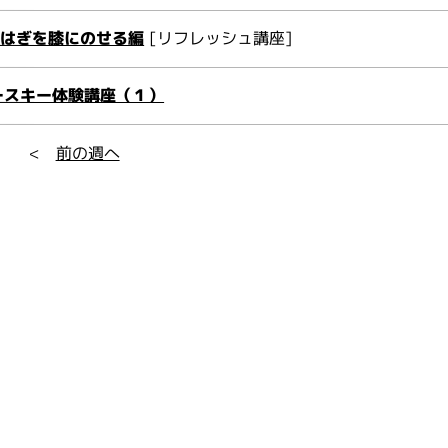
らはぎを膝にのせる編
[リフレッシュ講座]
ースキー体験講座（１）
<
前の週へ