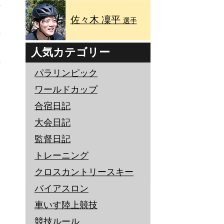
佐々木 凜平
選手
人気カテゴリー
パラリンピック
ワールドカップ
合宿日記
大会日記
監督日記
トレーニング
クロスカントリースキー
バイアスロン
車いす陸上競技
競技ルール