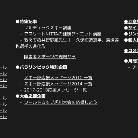
●特集記事
●ご意
ノルディックスキー講座
●サイ
アスリートNITTAの健康ダイエット講座
●リン
教えて桜井智野風先生！－久保恒造選手、馬場達
●個人
也選手の進化形
●コメ
障害者スポーツの現場から
●月間
ール
●パラリンピック特別企画
ア
ール
スキー部応援メッセージ2010 一覧
ール
スキー部応援メッセージ2014 一覧
ール
2017-2018応援メッセージ一覧
●大会応援企画
ール
ワールドカップ旭川大会を応援しよう
ール
ール
ール