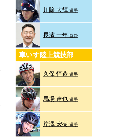
川除 大輝
選手
長濱 一年
監督
車いす陸上競技部
久保 恒造
選手
馬場 達也
選手
岸澤 宏樹
選手