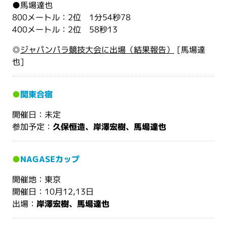
●馬場達也
800メートル：2位 1分54秒78
400メートル：2位 58秒13
◎
ジャパンパラ競技大会に出場（結果報告）
[馬場達
也]
●
関東合宿
開催日：未定
参加予定：
久保恒造、岸澤宏樹、馬場達也
●
NAGASEカップ
開催地：東京
開催日：10月12,13日
出場：
岸澤宏樹、馬場達也