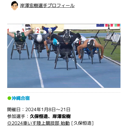
岸澤宏樹選手プロフィール
●
沖縄合宿
開催日：2024年1月8日～21日
参加選手：
久保恒造、岸澤宏樹
◎2024車いす陸上競技部 始動
[久保恒造]