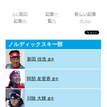
<< 前の
記事一
新しい記事
記事へ
覧へ
へ >>
ノルディックスキー部
新田 佳浩
選手
阿部 友里香
選手
川除 大輝
選手