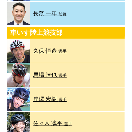
長濱 一年
監督
車いす陸上競技部
久保 恒造
選手
馬場 達也
選手
岸澤 宏樹
選手
佐々木 凜平
選手