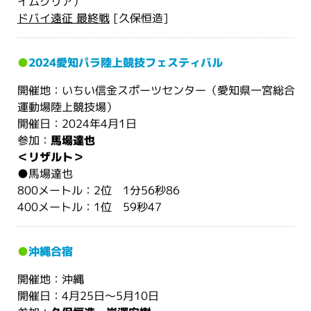
イムクリア）
ドバイ遠征 最終戦
[久保恒造]
●
2024愛知パラ陸上競技フェスティバル
開催地：いちい信金スポーツセンター（愛知県一宮総合
運動場陸上競技場）
開催日：2024年4月1日
参加：
馬場達也
＜リザルト＞
●馬場達也
800メートル：2位 1分56秒86
400メートル：1位 59秒47
●
沖縄合宿
開催地：沖縄
開催日：4月25日〜5月10日