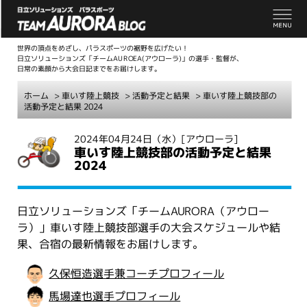
世界の頂点をめざし、パラスポーツの裾野を広げたい！
日立ソリューションズ「チームAUROEA(アウローラ)」の選手・監督が、
日常の素顔から大会日記までをお届けします。
ホーム
>
車いす陸上競技
>
活動予定と結果
> 車いす陸上競技部の
活動予定と結果 2024
こ
2024年04月24日（水）
[アウローラ]
車いす陸上競技部の活動予定と結果
こ
2024
か
ら
本
日立ソリューションズ「チームAURORA（アウロー
文
ラ）」車いす陸上競技部選手の大会スケジュールや結
果、合宿の最新情報をお届けします。
久保恒造選手兼コーチプロフィール
馬場達也選手プロフィール