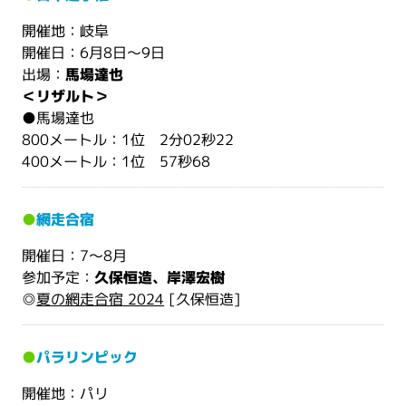
開催地：岐阜
開催日：6月8日〜9日
出場：
馬場達也
＜リザルト＞
●馬場達也
800メートル：1位 2分02秒22
400メートル：1位 57秒68
●
網走合宿
開催日：7～8月
参加予定：
久保恒造、岸澤宏樹
◎
夏の網走合宿 2024
[久保恒造]
●
パラリンピック
開催地：パリ