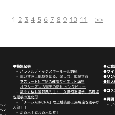
1
2
3
4
5
6
7
8
9
10
11
>>
●特集記事
●ご意
パラノルディックスキールール講座
●サイ
車いす陸上競技を知る、楽しむ、応援する！
●リン
アスリートNITTAの健康ダイエット講座
●個人
オフシーズンの選手の活動 インタビュー
●コメ
教えて桜井智野風先生！－久保恒造選手、馬場達
也選手の進化形
●月間
「チームAURORA」陸上競技部に馬場達也選手が
ール
ア
入部！！
ール
走る人！支える人たち！
ール