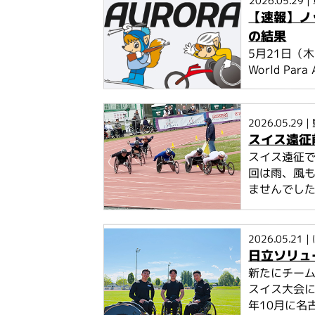
2026.05.29
|
【速報】ノットヴ
の結果
5月21日（
World Para
2026.05.29
|
スイス遠征
スイス遠征で
回は雨、風
ませんでし
2026.05.21
|
日立ソリュ
新たにチーム
スイス大会に
年10月に名