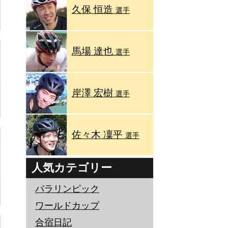
久保 恒造
選手
馬場 達也
選手
岸澤 宏樹
選手
佐々木 凜平
選手
人気カテゴリー
パラリンピック
ワールドカップ
合宿日記