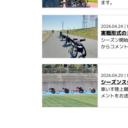
ます。
2026.04.24
|
実戦形式の
シーズン開
からコメン
2026.04.20
|
シーズンス
車いす陸上
メントをお