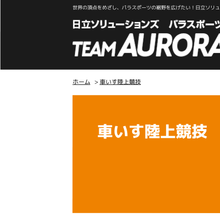
世界の頂点をめざし、パラスポーツの裾野を広げたい！日立ソリュー
ホーム
>
車いす陸上競技
こ
こ
か
車いす陸上競技
ら
本
文