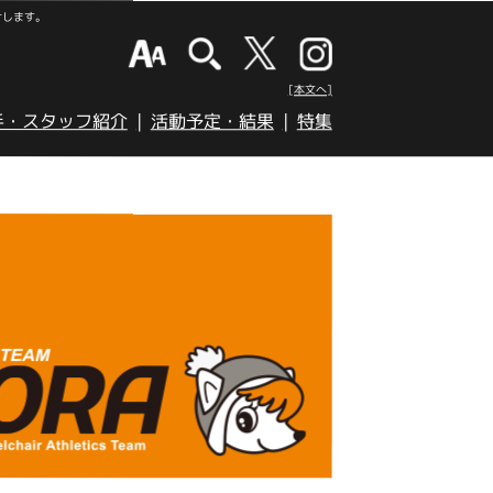
けします。
[本文へ]
手・スタッフ紹介
活動予定・結果
特集