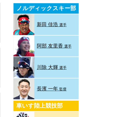
ノルディックスキー部
新田 佳浩
選手
阿部 友里香
選手
川除 大輝
選手
長濱 一年
監督
車いす陸上競技部