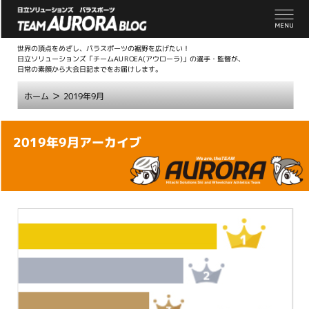
世界の頂点をめざし、パラスポーツの裾野を広げたい！
日立ソリューションズ「チームAUROEA(アウローラ)」の選手・監督が、
日常の素顔から大会日記までをお届けします。
>
ホーム
2019年9月
こ
2019年9月アーカイブ
こ
か
ら
本
文