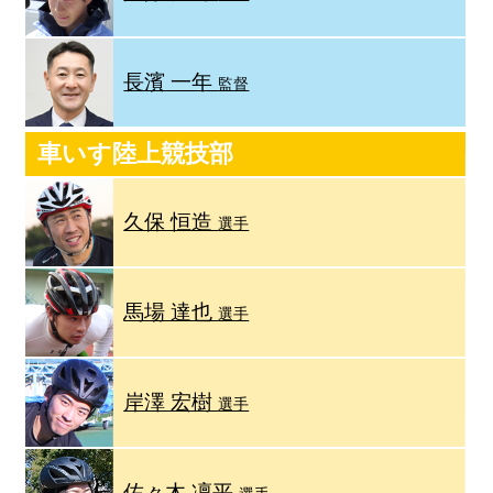
長濱 一年
監督
車いす陸上競技部
久保 恒造
選手
馬場 達也
選手
岸澤 宏樹
選手
佐々木 凜平