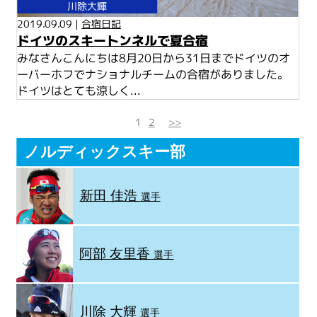
川除大輝
2019.09.09 |
合宿日記
ドイツのスキートンネルで夏合宿
みなさんこんにちは8月20日から31日までドイツのオ
ーバーホフでナショナルチームの合宿がありました。
ドイツはとても涼しく...
1
2
>>
ノルディックスキー部
新田 佳浩
選手
阿部 友里香
選手
川除 大輝
選手