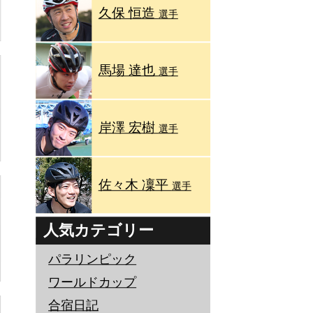
久保 恒造
選手
馬場 達也
選手
岸澤 宏樹
選手
佐々木 凜平
選手
人気カテゴリー
パラリンピック
ワールドカップ
合宿日記