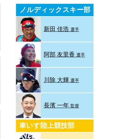
ノルディックスキー部
新田 佳浩
選手
阿部 友里香
選手
川除 大輝
選手
長濱 一年
監督
車いす陸上競技部