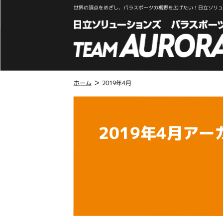
世界の頂点をめざし、パラスポーツの裾野を広げたい！日立ソリュー
>
ホーム
2019年4月
こ
こ
か
2019年4月アー
ら
本
文