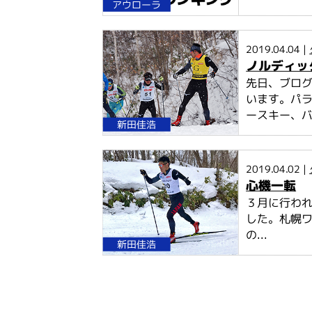
アウローラ
2019.04.04 |
ノルディッ
先日、ブロ
います。パ
ースキー、バ
新田佳浩
2019.04.02 |
心機一転
３月に行わ
した。札幌
の...
新田佳浩