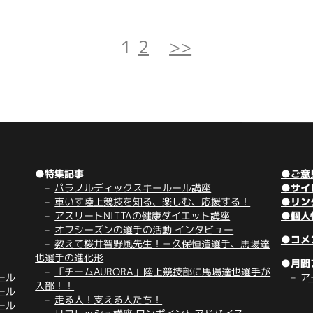
1
2
>>
●特集記事
●ご意
パラノルディックスキールール講座
●サイ
車いす陸上競技を知る、楽しむ、応援する！
●リン
アスリートNITTAの健康ダイエット講座
●個人
オフシーズンの選手の活動 インタビュー
●コメ
教えて桜井智野風先生！－久保恒造選手、馬場達
也選手の進化形
●月間
「チームAURORA」陸上競技部に馬場達也選手が
ール
ア
入部！！
ール
走る人！支える人たち！
ール