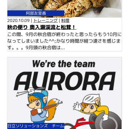
阿部友里香
2020.10.09 |
トレーニング
|
料理
秋の便り 奥入瀬渓流と松茸！
この間、9月の秋合宿が終わったと思ったらもう10月に
なってしまいました^^;かなり時間が経つ速さを感じま
す。。。9月頭の秋合宿は...
日立ソリューションズ チーム