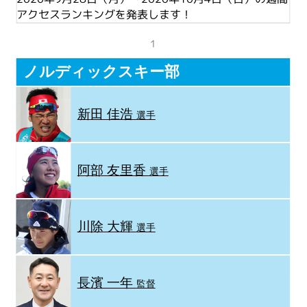
アクセスランキングを発表します！
1
ノルディックスキー部
新田 佳浩
選手
阿部 友里香
選手
川除 大輝
選手
長濱 一年
監督