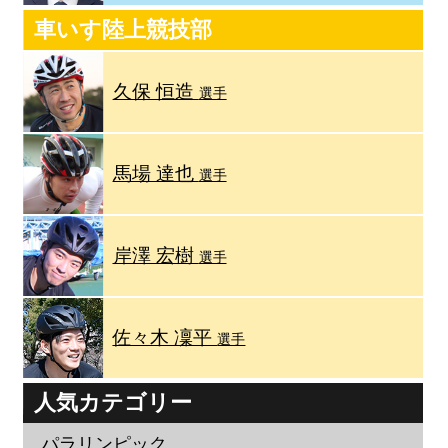
車いす陸上競技部
久保 恒造
選手
馬場 達也
選手
岸澤 宏樹
選手
佐々木 凜平
選手
人気カテゴリー
パラリンピック