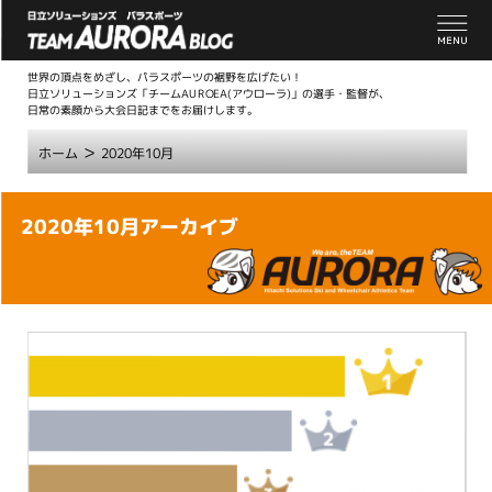
世界の頂点をめざし、パラスポーツの裾野を広げたい！
日立ソリューションズ「チームAUROEA(アウローラ)」の選手・監督が、
日常の素顔から大会日記までをお届けします。
>
ホーム
2020年10月
こ
2020年10月アーカイブ
こ
か
ら
本
文