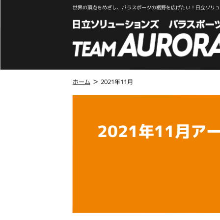
世界の頂点をめざし、パラスポーツの裾野を広げたい！日立ソリュー
>
ホーム
2021年11月
こ
こ
か
2021年11月ア
ら
本
文