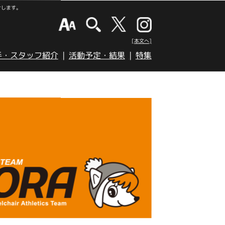
けします。
[本文へ]
手・スタッフ紹介
活動予定・結果
特集