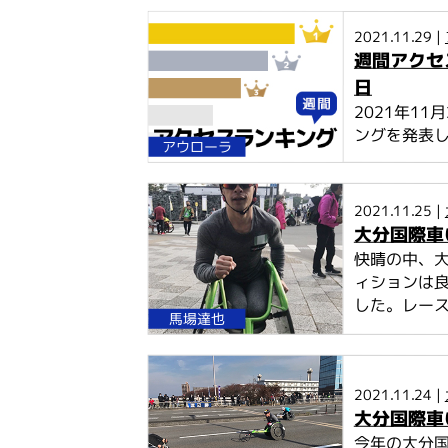
2021.11.29 |
週間アクセス
日
2021年1
ングを発表
アウローラ
2021.11.25 |
大分国際車
快晴の中、
ィションは
した。レース
馬場達也
2021.11.24 |
大分国際車
今年の大分国