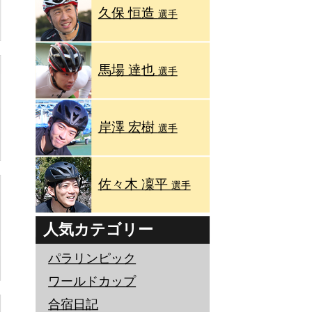
久保 恒造
選手
馬場 達也
選手
岸澤 宏樹
選手
佐々木 凜平
選手
人気カテゴリー
パラリンピック
ワールドカップ
合宿日記