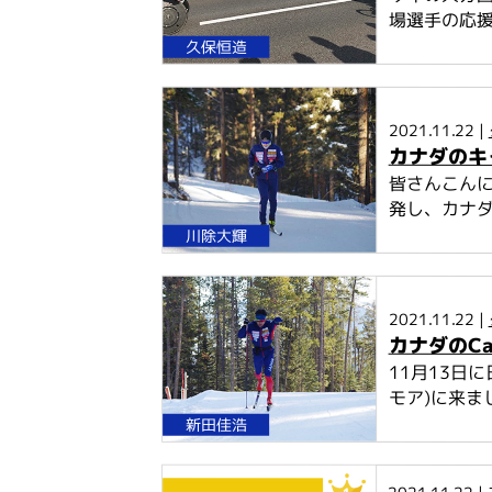
場選手の応援
久保恒造
2021.11.22 |
カナダのキ
皆さんこんに
発し、カナダ
川除大輝
2021.11.22 |
カナダのC
11月13日
モア)に来ま
新田佳浩