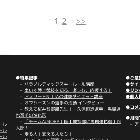
1
2
>>
●特集記事
●ご意
パラノルディックスキールール講座
●サイ
車いす陸上競技を知る、楽しむ、応援する！
●リン
アスリートNITTAの健康ダイエット講座
●個人
オフシーズンの選手の活動 インタビュー
●コメ
教えて桜井智野風先生！－久保恒造選手、馬場達
也選手の進化形
●月間
「チームAURORA」陸上競技部に馬場達也選手が
ール
ア
入部！！
ール
走る人！支える人たち！
ール