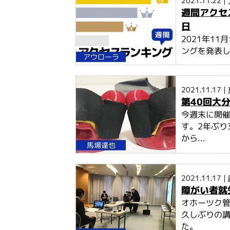
2021.11.22 |
週間アクセス
日
2021年1
ングを発表
アウローラ
2021.11.17 |
第40回大
今週末に開催
す。2年ぶり
から...
馬場達也
2021.11.17 |
障がい者就
オホーツク
久しぶりの
た。