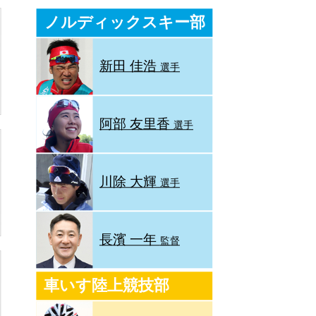
ノルディックスキー部
新田 佳浩
選手
阿部 友里香
選手
川除 大輝
選手
長濱 一年
監督
車いす陸上競技部