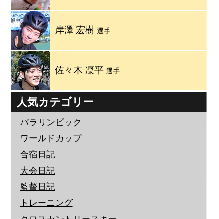
岸澤 宏樹
選手
佐々木 凜平
選手
人気カテゴリー
パラリンピック
ワールドカップ
合宿日記
大会日記
監督日記
トレーニング