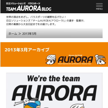
世界の頂点をめざし、パラスポーツの裾野を広げたい！
日立ソリューションズ「チームAUROEA(アウローラ)」の選手・監督が、
日常の素顔から大会日記までをお届けします。
>
ホーム
2013年3月
こ
2013年3月アーカイブ
こ
か
ら
本
文