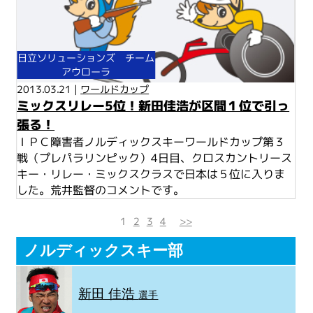
日立ソリューションズ チーム
アウローラ
2013.03.21 |
ワールドカップ
ミックスリレー5位！新田佳浩が区間１位で引っ
張る！
ＩＰＣ障害者ノルディックスキーワールドカップ第３
戦（プレパラリンピック）4日目、クロスカントリース
キー・リレー・ミックスクラスで日本は５位に入りま
した。荒井監督のコメントです。
1
2
3
4
>>
ノルディックスキー部
新田 佳浩
選手