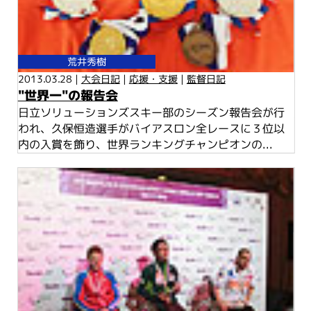
荒井秀樹
2013.03.28 |
大会日記
|
応援・支援
|
監督日記
"世界一"の報告会
日立ソリューションズスキー部のシーズン報告会が行
われ、久保恒造選手がバイアスロン全レースに３位以
内の入賞を飾り、世界ランキングチャンピオンの...