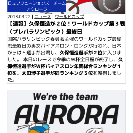
日立ソリューションズ チーム
アウローラ
2013.03.22 |
ニュース
|
ワールドカップ
【速報】久保恒造が２位！ワールドカップ第３戦
（プレパラリンピック）最終日
国際パラリンピック委員会主催のワールドカップ最終
戦最終日の男女バイアスロン・ロングが行われ、日本
からは５選手が出場し、
久保恒造選手が２位
に入りま
した。 本日のレースで今季のＷ杯全日程が終了し、
久
保恒造選手がＷ杯バイアスロン年間総合ランキング１
位を、太田渉子選手が同ランキング３位
を獲得しまし
た。