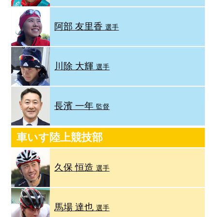
阿部 友里香
選手
川除 大輝
選手
長濱 一年
監督
車いす陸上競技部
久保 恒造
選手
馬場 達也
選手