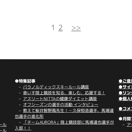
1
2
>>
●特集記事
●ご意
パラノルディックスキールール講座
●サイ
車いす陸上競技を知る、楽しむ、応援する！
●リン
アスリートNITTAの健康ダイエット講座
●個人
オフシーズンの選手の活動 インタビュー
●コメ
教えて桜井智野風先生！－久保恒造選手、馬場達
也選手の進化形
●月間
「チームAURORA」陸上競技部に馬場達也選手が
ール
ア
入部！！
ール