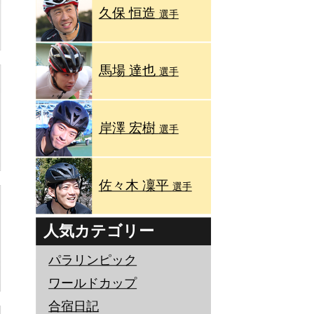
久保 恒造
選手
馬場 達也
選手
岸澤 宏樹
選手
佐々木 凜平
選手
人気カテゴリー
パラリンピック
ワールドカップ
合宿日記