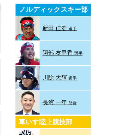
ノルディックスキー部
新田 佳浩
選手
阿部 友里香
選手
川除 大輝
選手
長濱 一年
監督
車いす陸上競技部