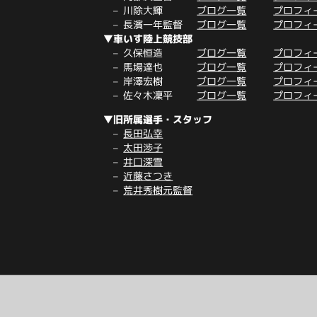
川除大輝
ブログ一覧
プロフィ
長濱一年監督
ブログ一覧
プロフィ
▼車いす陸上競技部
久保恒造
ブログ一覧
プロフィ
馬場達也
ブログ一覧
プロフィ
岸澤宏樹
ブログ一覧
プロフィ
佐々木凜平
ブログ一覧
プロフィ
▼旧所属選手・スタッフ
長田弘幸
太田渉子
井口深雪
近藤さつき
荒井秀樹元監督