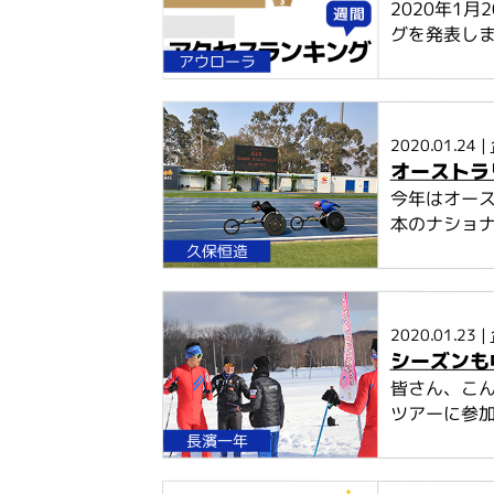
2020年1
グを発表し
アウローラ
2020.01.24 |
オーストラ
今年はオース
本のナショナ
久保恒造
2020.01.23 |
シーズンも
皆さん、こん
ツアーに参加
長濱一年