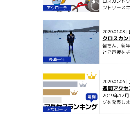
ロスカントリ
ントリース
アウローラ
2020.01.08 |
クロスカン
皆さん、新年
とご声援をチ
長濱一年
2020.01.06 |
週間アクセス
2019年1
グを発表し
アウローラ