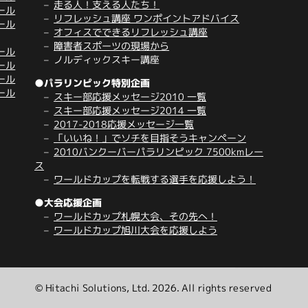
走る人！支える人たち！
ール
リフレッシュ講座 ワンポイントアドバイス
ール
オフィスでできるリフレッシュ講座
障害者スポーツの現場から
ール
ノルディックスキー講座
ール
ール
●パラリンピック特別企画
ール
スキー部応援メッセージ2010 一覧
スキー部応援メッセージ2014 一覧
2017-2018応援メッセージ一覧
「いいね！」でソチを目指そうキャンペーン
2010バンクーバーパラリンピック 7500kmレー
ス
ワールドカップを転戦する選手を応援しよう！
●大会応援企画
ワールドカップ札幌大会、その先へ！
ワールドカップ旭川大会を応援しよう
© Hitachi Solutions, Ltd. 2026. All rights reserved