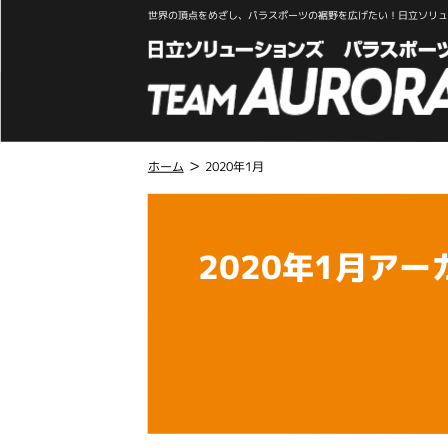
世界の頂点をめざし、パラスポーツの裾野を広げたい！日立ソリュー
>
ホーム
2020年1月
こ
こ
か
2020年1月アー
ら
本
文