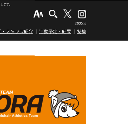
けします。
[本文へ]
手・スタッフ紹介
活動予定・結果
特集