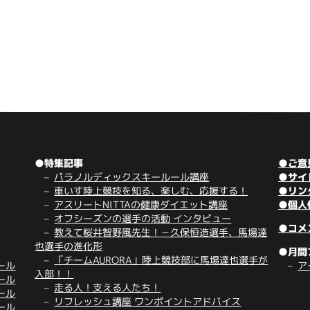
●特集記事
●ご意
パラノルディックスキールール講座
●サイ
車いす陸上競技を知る、楽しむ、応援する！
●リン
アスリートNITTAの健康ダイエット講座
●個人
オフシーズンの選手の活動 インタビュー
●コメ
教えて桜井智野風先生！－久保恒造選手、馬場達
也選手の進化形
●月間
「チームAURORA」陸上競技部に馬場達也選手が
ール
ア
入部！！
ール
走る人！支える人たち！
ール
リフレッシュ講座 ワンポイントアドバイス
ール