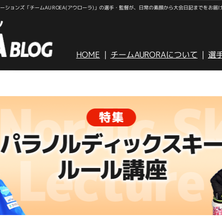
ションズ「チームAUROEA(アウローラ)」の選手・監督が、日常の素顔から大会日記までをお届
HOME
チームAURORAについて
選