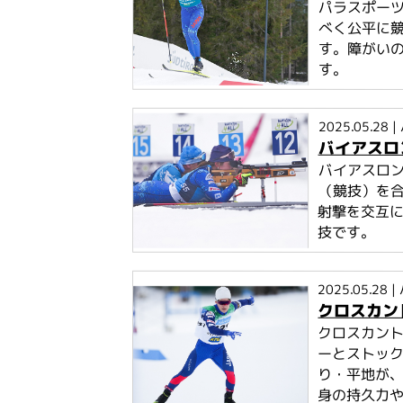
パラスポー
べく公平に
す。障がい
す。
2025.05.28
|
バイアスロ
バイアスロ
（競技）を
射撃を交互
技です。
2025.05.28
|
クロスカン
クロスカン
ーとストッ
り・平地が、
身の持久力