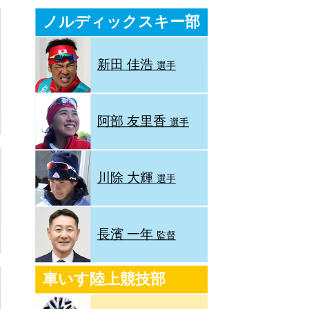
ノルディックスキー部
新田 佳浩
選手
阿部 友里香
選手
川除 大輝
選手
長濱 一年
監督
車いす陸上競技部