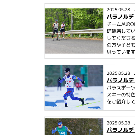
2025.05.28
|
パラノルデ
チームAUR
磋琢磨して
してくださる
の方や子ど
思っていま
2025.05.28
|
パラノルデ
パラスポー
スキーの特
をご紹介し
2025.05.28
|
パラノルデ