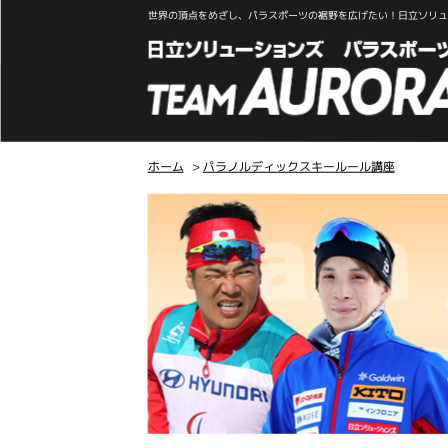
世界の頂点をめざし、パラスポーツの裾野を広げたい！日立ソリュー
ホーム
>
パラノルディックスキールール講座
こ
こ
か
ら
本
文