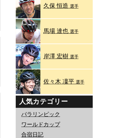
久保 恒造
選手
馬場 達也
選手
岸澤 宏樹
選手
佐々木 凜平
選手
人気カテゴリー
パラリンピック
ワールドカップ
合宿日記