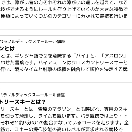
ツでは、障がい者の方それぞれの障がいの違いを越えて、なる
競技ができるようにルールを作り上げていくのが大きな特徴で
の種類によっていくつかのカテゴリーに分かれて競技を行いま
パラノルディックスキールール講座
ンとは
ンとは、ギリシャ語で２を意味する「バイ」と、「アスロン」
合わせた言葉です。バイアスロンはクロスカントリースキーと
に行い、競技タイムと射撃の成績を融合して順位を決定する競
パラノルディックスキールール講座
トリースキーとは？
トリースキーとは「雪原のマラソン」とも呼ばれ、専用のスキ
クを使って滑走し、タイムを競います。パラ競技では上り・下
それぞれ約3分の1の割合になっているコースを走ります。全
や筋力、スキーの操作技能の高いレベルが要求される競技で