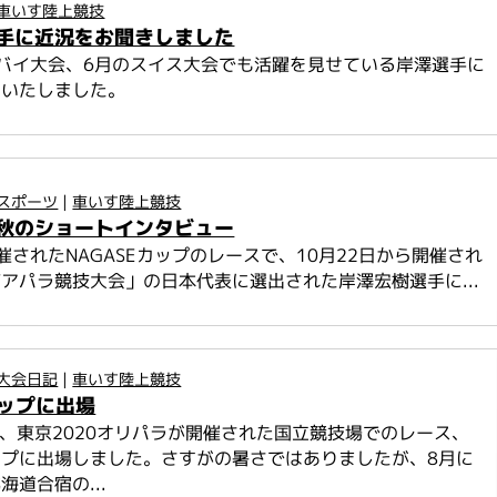
車いす陸上競技
手に近況をお聞きしました
バイ大会、6月のスイス大会でも活躍を見せている岸澤選手に
いいたしました。
スポーツ
|
車いす陸上競技
秋のショートインタビュー
催されたNAGASEカップのレースで、10月22日から開催され
アパラ競技大会」の日本代表に選出された岸澤宏樹選手に...
大会日記
|
車いす陸上競技
カップに出場
日、東京2020オリパラが開催された国立競技場でのレース、
カップに出場しました。さすがの暑さではありましたが、8月に
海道合宿の...