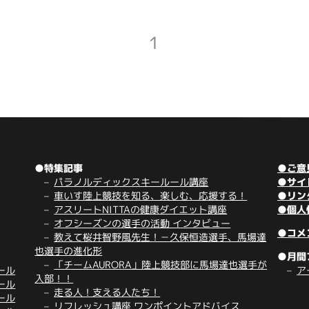
1
●特集記事
●ご意
パラノルディックスキールール講座
●サイ
車いす陸上競技を知る、楽しむ、応援する！
●リン
アスリートNITTAの健康ダイエット講座
●個人
オフシーズンの選手の活動 インタビュー
●コメ
教えて桜井智野風先生！－久保恒造選手、馬場達
也選手の進化形
●月間
「チームAURORA」陸上競技部に馬場達也選手が
ール
ア
入部！！
ール
走る人！支える人たち！
ール
リフレッシュ講座 ワンポイントアドバイス