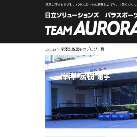
世界の頂点をめざし、パラスポーツの裾野を広げたい！日立ソリュー
ホーム
>
岸澤宏樹選手のブログ一覧
岸澤 宏樹
選手