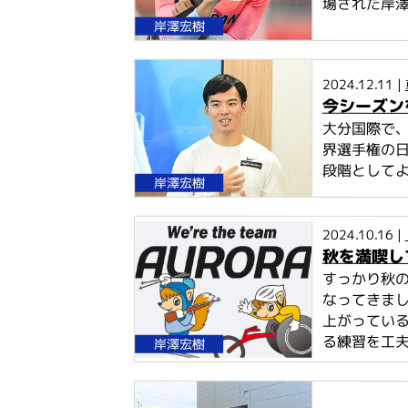
場された岸
岸澤宏樹
2024.12.11 |
今シーズン
大分国際で、
界選手権の
段階として
岸澤宏樹
2024.10.16 |
秋を満喫し
すっかり秋
なってきまし
上がってい
る練習を工
岸澤宏樹