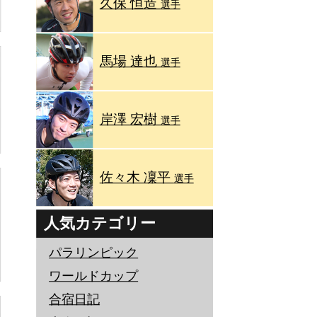
久保 恒造
選手
馬場 達也
選手
岸澤 宏樹
選手
佐々木 凜平
選手
人気カテゴリー
パラリンピック
ワールドカップ
合宿日記