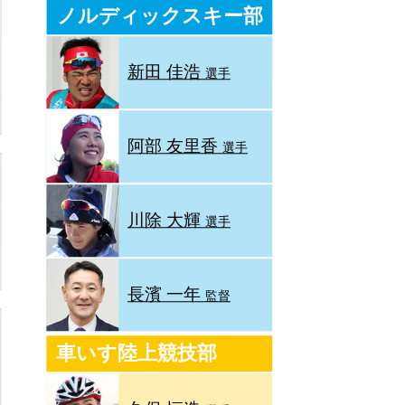
ノルディックスキー部
新田 佳浩
選手
阿部 友里香
選手
川除 大輝
選手
長濱 一年
監督
車いす陸上競技部