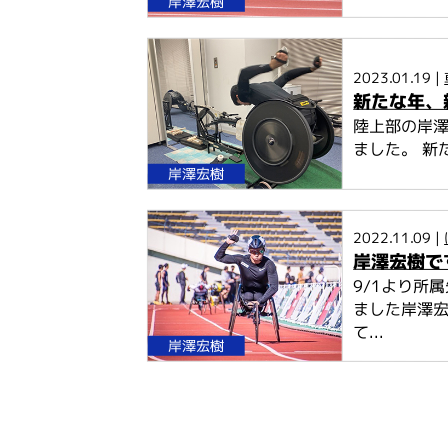
岸澤宏樹
2023.01.19 |
新たな年、
陸上部の岸澤
ました。 新
岸澤宏樹
2022.11.09 |
岸澤宏樹で
9/1より所
ました岸澤宏
て...
岸澤宏樹