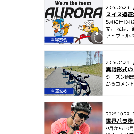
こ
2026.06.23 |
こ
スイス遠征
か
5月に行わ
ら
す。 私は、
本
ットヴィル2026
文
岸澤宏樹
2026.04.24 |
実戦形式の
シーズン開
からコメン
岸澤宏樹
2025.10.29 |
世界パラ陸
9月から10