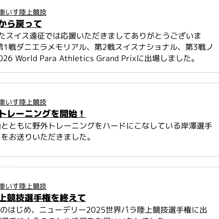
車いす陸上競技
から戻って
れたスイス遠征では応援いただきましてありがとうございま
第1戦ダニエラメモリアル、第2戦スイスナショナル、第3戦ノ
 World Para Athletics Grand Prixに出場しました。
車いす陸上競技
トレーニングを開始！
始とともに野外トレーニングをハードにこなしている岸澤選手
トをお送りいただきました。
車いす陸上競技
上競技選手権を終えて
月のはじめ、ニューデリー2025世界パラ陸上競技選手権に出