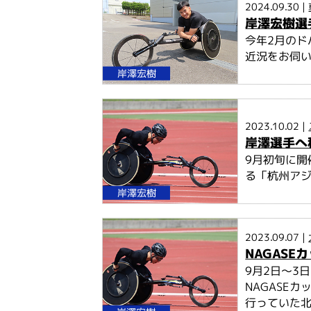
2024.09.30 |
岸澤宏樹選
今年2月のド
近況をお伺
岸澤宏樹
2023.10.02 |
岸澤選手へ
9月初旬に開
る「杭州アジ
岸澤宏樹
2023.09.07 |
NAGASE
9月2日～3
NAGASE
行っていた北