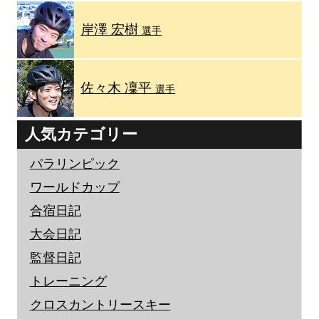
岸澤 宏樹
選手
佐々木 凜平
選手
人気カテゴリー
パラリンピック
ワールドカップ
合宿日記
大会日記
監督日記
トレーニング
クロスカントリースキー