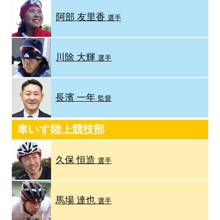
阿部 友里香
選手
川除 大輝
選手
長濱 一年
監督
車いす陸上競技部
久保 恒造
選手
馬場 達也
選手