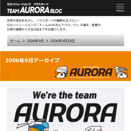
世界の頂点をめざし、パラスポーツの裾野を広げたい！
日立ソリューションズ「チームAUROEA(アウローラ)」の選手・監督が、
日常の素顔から大会日記までをお届けします。
>
>
ホーム
2006年9月
2006年9月29日
こ
2006年9月アーカイブ
こ
か
ら
本
文