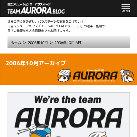
世界の頂点をめざし、パラスポーツの裾野を広げたい！
日立ソリューションズ「チームAUROEA(アウローラ)」の選手・監督が、
日常の素顔から大会日記までをお届けします。
>
>
ホーム
2006年10月
2006年10月 6日
こ
2006年10月アーカイブ
こ
か
ら
本
文