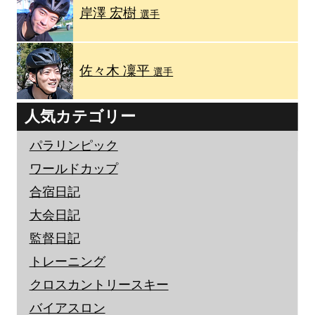
岸澤 宏樹
選手
佐々木 凜平
選手
人気カテゴリー
パラリンピック
ワールドカップ
合宿日記
大会日記
監督日記
トレーニング
クロスカントリースキー
バイアスロン