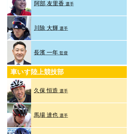
阿部 友里香
選手
川除 大輝
選手
長濱 一年
監督
車いす陸上競技部
久保 恒造
選手
馬場 達也
選手