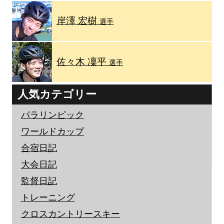
岸澤 宏樹
選手
佐々木 凜平
選手
人気カテゴリー
パラリンピック
ワールドカップ
合宿日記
大会日記
監督日記
トレーニング
クロスカントリースキー