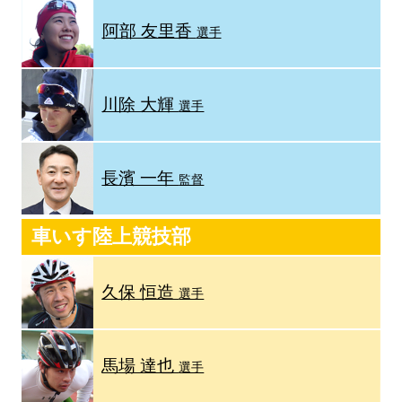
阿部 友里香
選手
川除 大輝
選手
長濱 一年
監督
車いす陸上競技部
久保 恒造
選手
馬場 達也
選手