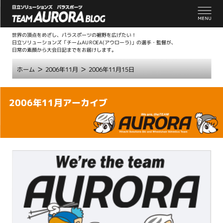
世界の頂点をめざし、パラスポーツの裾野を広げたい！
日立ソリューションズ「チームAUROEA(アウローラ)」の選手・監督が、
日常の素顔から大会日記までをお届けします。
>
>
ホーム
2006年11月
2006年11月15日
こ
2006年11月アーカイブ
こ
か
ら
本
文