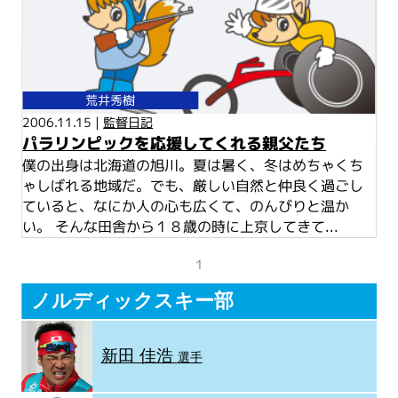
荒井秀樹
2006.11.15 |
監督日記
パラリンピックを応援してくれる親父たち
僕の出身は北海道の旭川。夏は暑く、冬はめちゃくち
ゃしばれる地域だ。でも、厳しい自然と仲良く過ごし
ていると、なにか人の心も広くて、のんびりと温か
い。 そんな田舎から１８歳の時に上京してきて...
1
ノルディックスキー部
新田 佳浩
選手