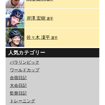
岸澤 宏樹
選手
佐々木 凜平
選手
人気カテゴリー
パラリンピック
ワールドカップ
合宿日記
大会日記
監督日記
トレーニング