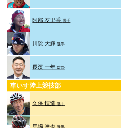
阿部 友里香
選手
川除 大輝
選手
長濱 一年
監督
車いす陸上競技部
久保 恒造
選手
馬場 達也
選手