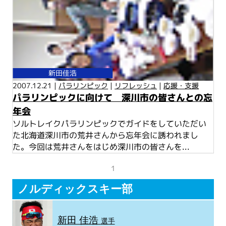
新田佳浩
2007.12.21 |
パラリンピック
|
リフレッシュ
|
応援・支援
パラリンピックに向けて 深川市の皆さんとの忘
年会
ソルトレイクパラリンピックでガイドをしていただい
た北海道深川市の荒井さんから忘年会に誘われまし
た。今回は荒井さんをはじめ深川市の皆さんを...
1
ノルディックスキー部
新田 佳浩
選手