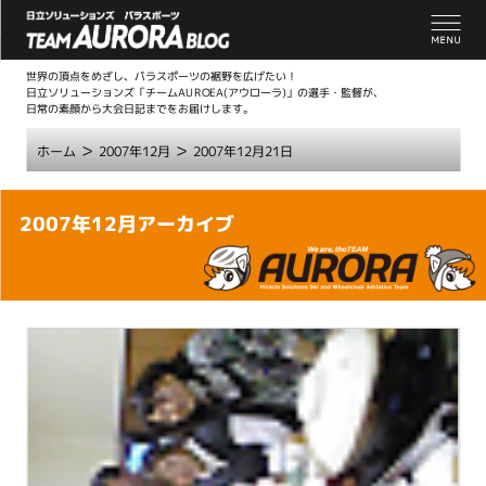
世界の頂点をめざし、パラスポーツの裾野を広げたい！
日立ソリューションズ「チームAUROEA(アウローラ)」の選手・監督が、
日常の素顔から大会日記までをお届けします。
>
>
ホーム
2007年12月
2007年12月21日
こ
2007年12月アーカイブ
こ
か
ら
本
文