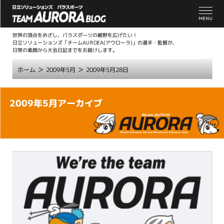
世界の頂点をめざし、パラスポーツの裾野を広げたい！
日立ソリューションズ「チームAUROEA(アウローラ)」の選手・監督が、
日常の素顔から大会日記までをお届けします。
>
>
ホーム
2009年5月
2009年5月28日
こ
2009年5月アーカイブ
こ
か
ら
本
文