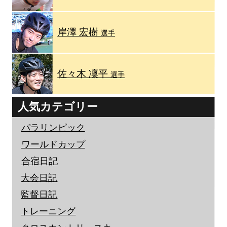
岸澤 宏樹
選手
佐々木 凜平
選手
人気カテゴリー
パラリンピック
ワールドカップ
合宿日記
大会日記
監督日記
トレーニング