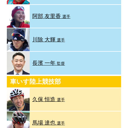
阿部 友里香
選手
川除 大輝
選手
長濱 一年
監督
車いす陸上競技部
久保 恒造
選手
馬場 達也
選手