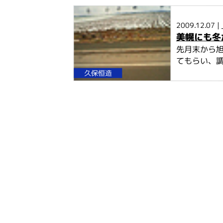
2009.12.07 |
美幌にも冬
先月末から旭
てもらい、調
久保恒造