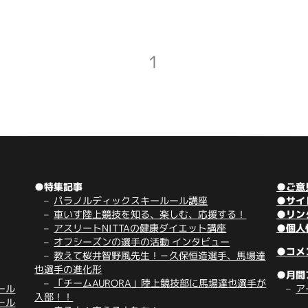
1
●特集記事
●ご意
パラノルディックスキールール講座
●サイ
車いす陸上競技を知る、楽しむ、応援する！
●リン
アスリートNITTAの健康ダイエット講座
●個人
オフシーズンの選手の活動 インタビュー
●コメ
教えて桜井智野風先生！－久保恒造選手、馬場達
也選手の進化形
●月間
「チームAURORA」陸上競技部に馬場達也選手が
ール
ア
入部！！
ール