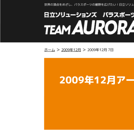
世界の頂点をめざし、パラスポーツの裾野を広げたい！日立ソリュー
>
>
ホーム
2009年12月
2009年12月 7日
こ
こ
か
2009年12月ア
ら
本
文