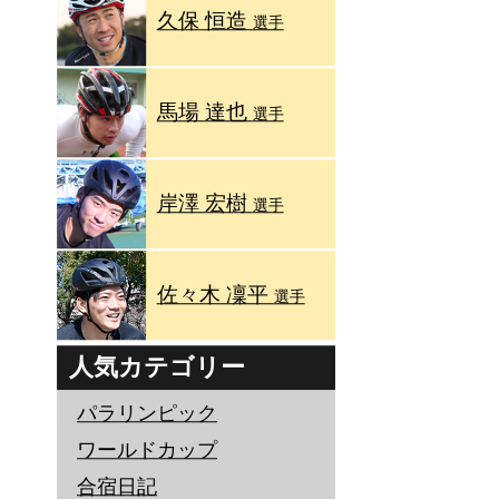
久保 恒造
選手
馬場 達也
選手
岸澤 宏樹
選手
佐々木 凜平
選手
人気カテゴリー
パラリンピック
ワールドカップ
合宿日記