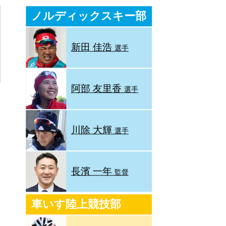
ノルディックスキー部
新田 佳浩
選手
阿部 友里香
選手
川除 大輝
選手
長濱 一年
監督
車いす陸上競技部