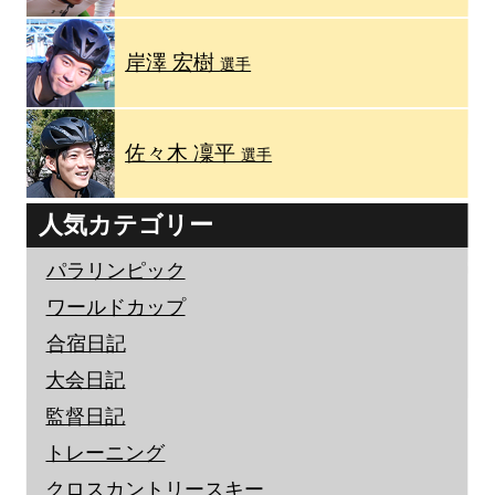
岸澤 宏樹
選手
佐々木 凜平
選手
人気カテゴリー
パラリンピック
ワールドカップ
合宿日記
大会日記
監督日記
トレーニング
クロスカントリースキー