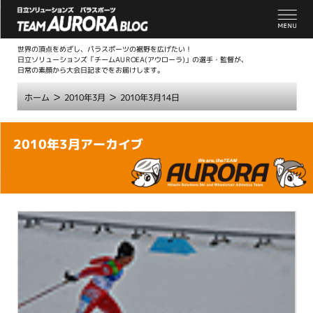
世界の頂点をめざし、パラスポーツの裾野を広げたい！
日立ソリューションズ「チームAUROEA(アウローラ)」の選手・監督が、
日常の素顔から大会日記までをお届けします。
>
>
ホーム
2010年3月
2010年3月14日
こ
2010年3月アーカイブ
こ
か
ら
本
文