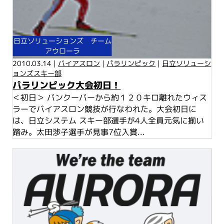
日立ソリューションズ チーム
アウローラ
2010.03.14 |
バイアスロン
|
パラリンピック
|
日立ソリューシ
ョンズスキー部
パラリンピック大会初日！
＜初日＞ バンクーバーから約１２０キロ離れたウィス
ラーでバイアスロン競技が行なわれた。大会初日に
は、日立システム スキー部選手が4人全員元気に揃い
踏み。太田渉子選手が見事7位入賞...