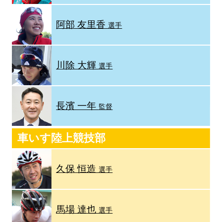
阿部 友里香
選手
川除 大輝
選手
長濱 一年
監督
車いす陸上競技部
久保 恒造
選手
馬場 達也
選手