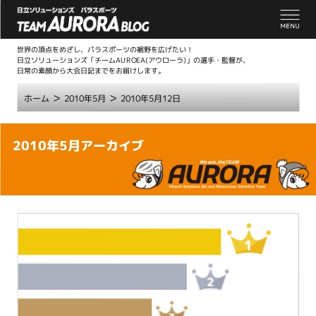
世界の頂点をめざし、パラスポーツの裾野を広げたい！
日立ソリューションズ「チームAUROEA(アウローラ)」の選手・監督が、
日常の素顔から大会日記までをお届けします。
>
>
ホーム
2010年5月
2010年5月12日
こ
2010年5月アーカイブ
こ
か
ら
本
文