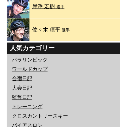
岸澤 宏樹
選手
佐々木 凜平
選手
人気カテゴリー
パラリンピック
ワールドカップ
合宿日記
大会日記
監督日記
トレーニング
クロスカントリースキー
バイアスロン