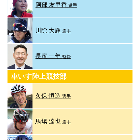
阿部 友里香
選手
川除 大輝
選手
長濱 一年
監督
車いす陸上競技部
久保 恒造
選手
馬場 達也
選手