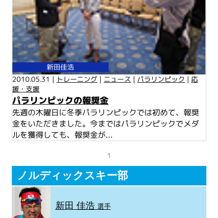
新田佳浩
2010.05.31 |
トレーニング
|
ニュース
|
パラリンピック
|
応
援・支援
パラリンピックの報奨金
先週の木曜日に冬季パラリンピックでは初めて、報奨
金をいただきました。今まではパラリンピックでメダ
ルを獲得しても、報奨金が...
1
ノルディックスキー部
新田 佳浩
選手