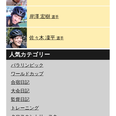
岸澤 宏樹
選手
佐々木 凜平
選手
人気カテゴリー
パラリンピック
ワールドカップ
合宿日記
大会日記
監督日記
トレーニング