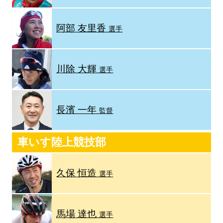
阿部 友里香
選手
川除 大輝
選手
長濱 一年
監督
車いす陸上競技部
久保 恒造
選手
馬場 達也
選手