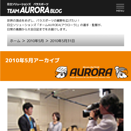
世界の頂点をめざし、パラスポーツの裾野を広げたい！
日立ソリューションズ「チームAUROEA(アウローラ)」の選手・監督が、
日常の素顔から大会日記までをお届けします。
>
>
ホーム
2010年5月
2010年5月31日
こ
2010年5月アーカイブ
こ
か
ら
本
文