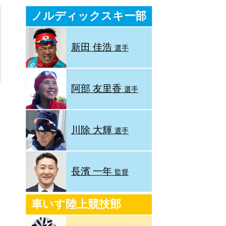
ノルディックスキー部
新田 佳浩
選手
阿部 友里香
選手
川除 大輝
選手
長濱 一年
監督
車いす陸上競技部