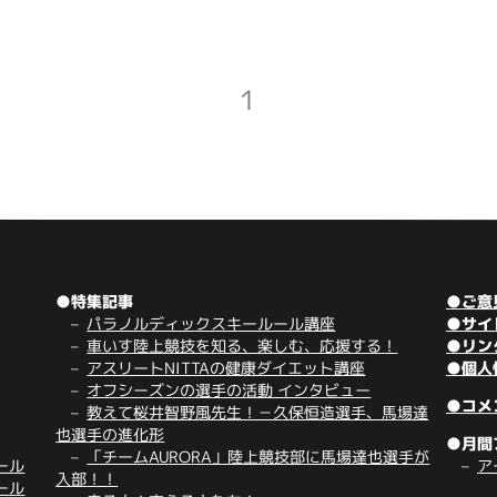
1
●特集記事
●ご意
パラノルディックスキールール講座
●サイ
車いす陸上競技を知る、楽しむ、応援する！
●リン
アスリートNITTAの健康ダイエット講座
●個人
オフシーズンの選手の活動 インタビュー
●コメ
教えて桜井智野風先生！－久保恒造選手、馬場達
也選手の進化形
●月間
「チームAURORA」陸上競技部に馬場達也選手が
ール
ア
入部！！
ール