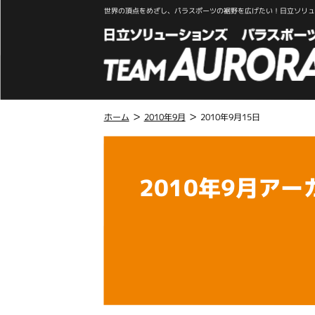
世界の頂点をめざし、パラスポーツの裾野を広げたい！日立ソリュー
>
>
ホーム
2010年9月
2010年9月15日
こ
こ
か
2010年9月アー
ら
本
文