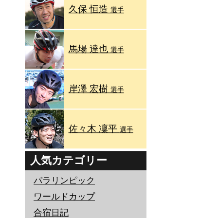
久保 恒造
選手
馬場 達也
選手
岸澤 宏樹
選手
佐々木 凜平
選手
人気カテゴリー
パラリンピック
ワールドカップ
合宿日記