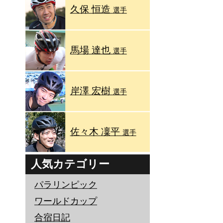
久保 恒造
選手
馬場 達也
選手
岸澤 宏樹
選手
佐々木 凜平
選手
人気カテゴリー
パラリンピック
ワールドカップ
合宿日記