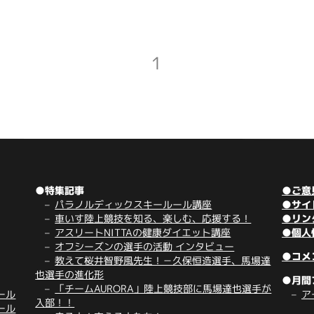
1
●特集記事
●ご意
パラノルディックスキールール講座
●サイ
車いす陸上競技を知る、楽しむ、応援する！
●リン
アスリートNITTAの健康ダイエット講座
●個人
オフシーズンの選手の活動 インタビュー
●コメ
教えて桜井智野風先生！－久保恒造選手、馬場達
也選手の進化形
●月間
「チームAURORA」陸上競技部に馬場達也選手が
ール
ア
入部！！
ール