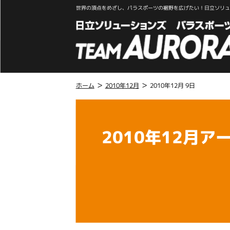
世界の頂点をめざし、パラスポーツの裾野を広げたい！日立ソリュー
>
>
ホーム
2010年12月
2010年12月 9日
こ
こ
か
2010年12月ア
ら
本
文