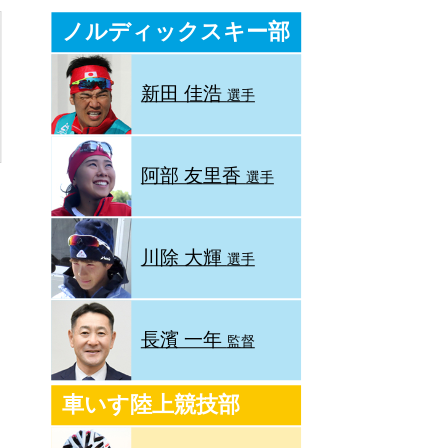
ノルディックスキー部
新田 佳浩
選手
阿部 友里香
選手
川除 大輝
選手
長濱 一年
監督
車いす陸上競技部