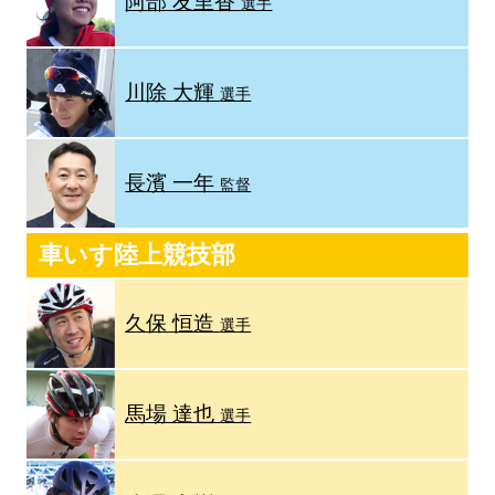
阿部 友里香
選手
川除 大輝
選手
長濱 一年
監督
車いす陸上競技部
久保 恒造
選手
馬場 達也
選手