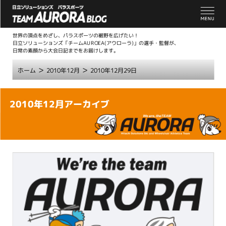
世界の頂点をめざし、パラスポーツの裾野を広げたい！
日立ソリューションズ「チームAUROEA(アウローラ)」の選手・監督が、
日常の素顔から大会日記までをお届けします。
>
>
ホーム
2010年12月
2010年12月29日
こ
2010年12月アーカイブ
こ
か
ら
本
文