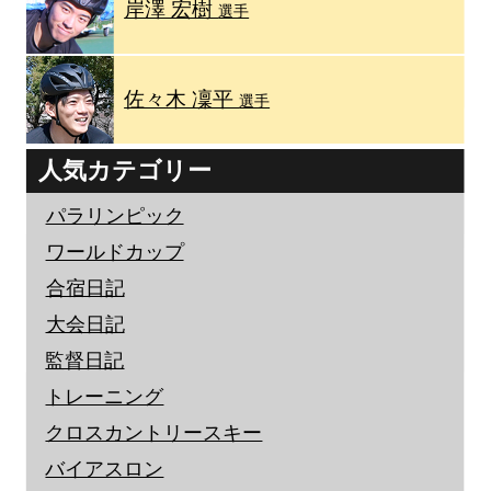
岸澤 宏樹
選手
佐々木 凜平
選手
人気カテゴリー
パラリンピック
ワールドカップ
合宿日記
大会日記
監督日記
トレーニング
クロスカントリースキー
バイアスロン