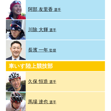
阿部 友里香
選手
川除 大輝
選手
長濱 一年
監督
車いす陸上競技部
久保 恒造
選手
馬場 達也
選手