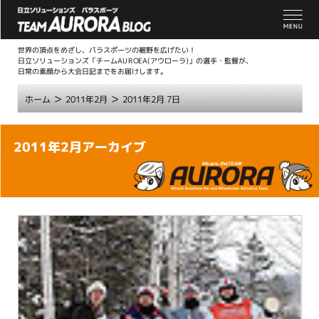
世界の頂点をめざし、パラスポーツの裾野を広げたい！
日立ソリューションズ「チームAUROEA(アウローラ)」の選手・監督が、
日常の素顔から大会日記までをお届けします。
>
>
ホーム
2011年2月
2011年2月 7日
こ
2011年2月アーカイブ
こ
か
ら
本
文