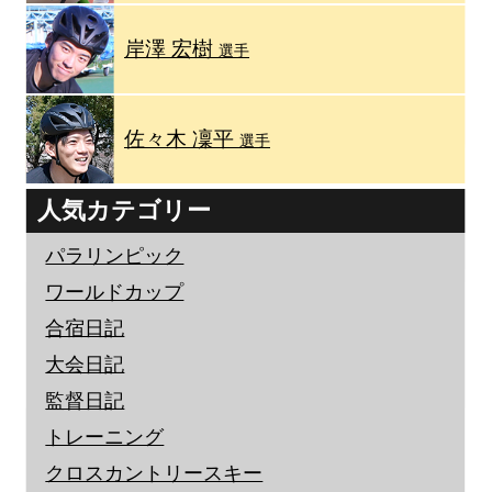
岸澤 宏樹
選手
佐々木 凜平
選手
人気カテゴリー
パラリンピック
ワールドカップ
合宿日記
大会日記
監督日記
トレーニング
クロスカントリースキー