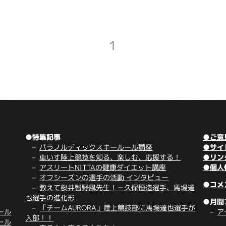
1
●特集記事
●ご意
パラノルディックスキールール講座
●サイ
車いす陸上競技を知る、楽しむ、応援する！
●リン
アスリートNITTAの健康ダイエット講座
●個人
オフシーズンの選手の活動 インタビュー
●コメ
教えて桜井智野風先生！－久保恒造選手、馬場達
也選手の進化形
●月間
「チームAURORA」陸上競技部に馬場達也選手が
ール
ア
入部！！
ール