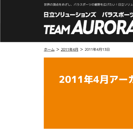
世界の頂点をめざし、パラスポーツの裾野を広げたい！日立ソリュー
>
>
ホーム
2011年4月
2011年4月13日
こ
こ
か
2011年4月アー
ら
本
文