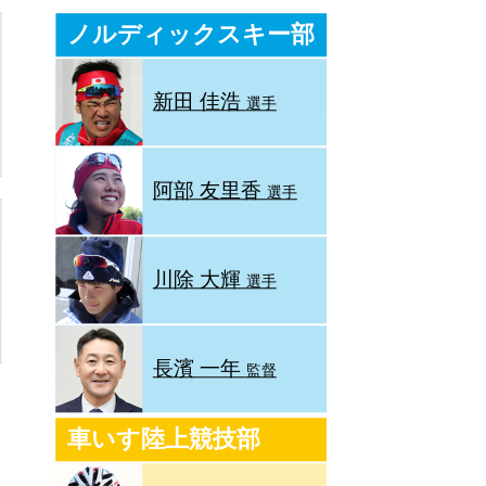
ノルディックスキー部
新田 佳浩
選手
阿部 友里香
選手
川除 大輝
選手
長濱 一年
監督
車いす陸上競技部