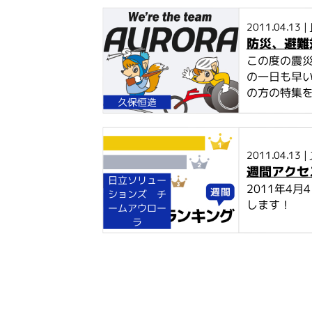
2011.04.13 |
防災、避難
この度の震
の一日も早い
の方の特集を
久保恒造
2011.04.13 |
週間アクセ
日立ソリュー
2011年4
ションズ チ
します！
ームアウロー
ラ