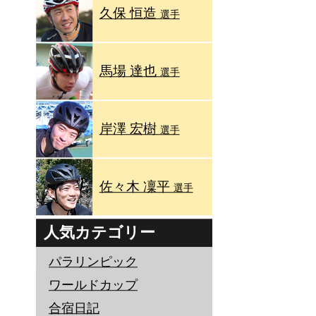
久保 恒造
選手
馬場 達也
選手
岸澤 宏樹
選手
佐々木 凜平
選手
人気カテゴリー
パラリンピック
ワールドカップ
合宿日記