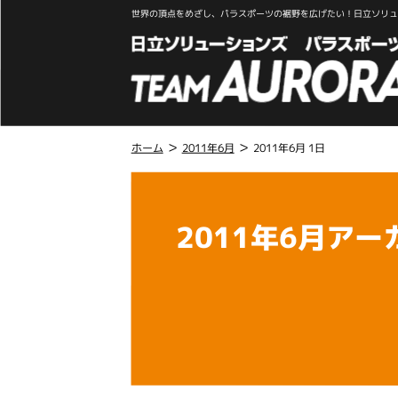
世界の頂点をめざし、パラスポーツの裾野を広げたい！日立ソリュー
>
>
ホーム
2011年6月
2011年6月 1日
こ
こ
か
2011年6月アー
ら
本
文