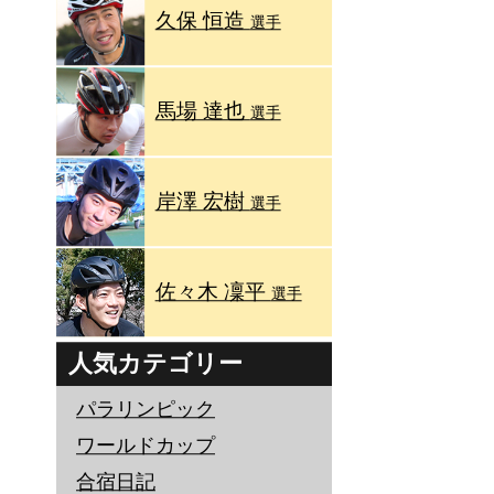
久保 恒造
選手
馬場 達也
選手
岸澤 宏樹
選手
佐々木 凜平
選手
人気カテゴリー
パラリンピック
ワールドカップ
合宿日記