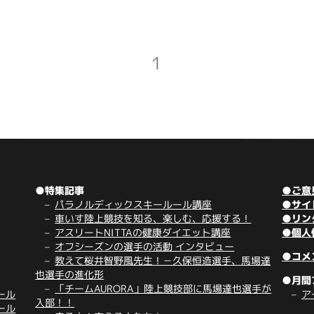
1
●特集記事
●ご意
パラノルディックスキールール講座
●サイ
車いす陸上競技を知る、楽しむ、応援する！
●リン
アスリートNITTAの健康ダイエット講座
●個人
オフシーズンの選手の活動 インタビュー
●コメ
教えて桜井智野風先生！－久保恒造選手、馬場達
也選手の進化形
●月間
「チームAURORA」陸上競技部に馬場達也選手が
ール
ア
入部！！
ール