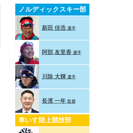
ノルディックスキー部
新田 佳浩
選手
阿部 友里香
選手
川除 大輝
選手
長濱 一年
監督
車いす陸上競技部