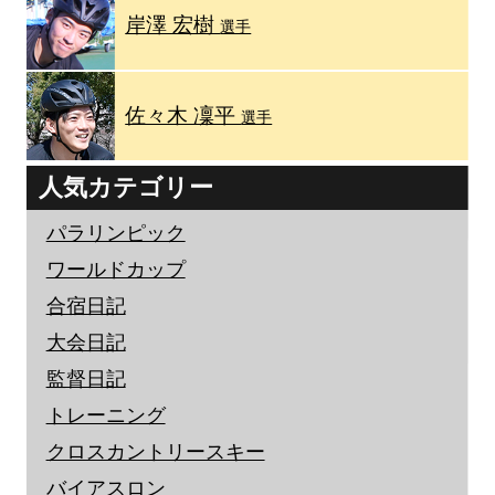
岸澤 宏樹
選手
佐々木 凜平
選手
人気カテゴリー
パラリンピック
ワールドカップ
合宿日記
大会日記
監督日記
トレーニング
クロスカントリースキー
バイアスロン