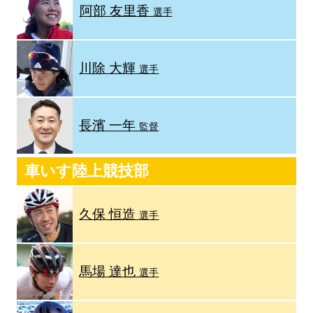
阿部 友里香
選手
川除 大輝
選手
長濱 一年
監督
車いす陸上競技部
久保 恒造
選手
馬場 達也
選手