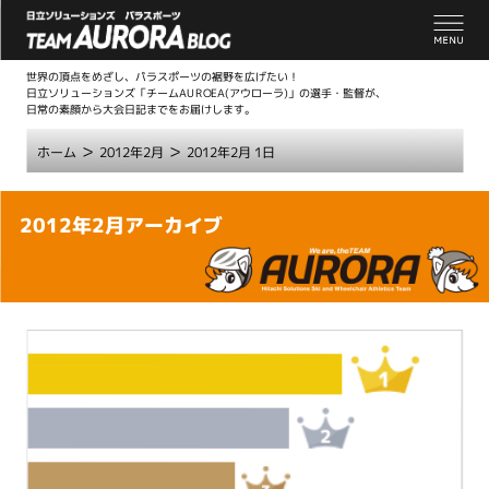
世界の頂点をめざし、パラスポーツの裾野を広げたい！
日立ソリューションズ「チームAUROEA(アウローラ)」の選手・監督が、
日常の素顔から大会日記までをお届けします。
>
>
ホーム
2012年2月
2012年2月 1日
こ
2012年2月アーカイブ
こ
か
ら
本
文